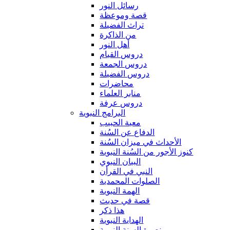
رسائل النور
قصة وموعظة
تراث الفضيلة
من الذاكرة
أهل النور
دروس القيام
دروس الجمعة
دروس الفضيلة
محاضرات
منابر العلماء
دروس عرفة
البرامج النبوية
معية الحبيب
الدفاع عن السُنة
الأحداث في ميزان السُنة
كنوز الأجور من السُنة النبوية
البيان النبوي
النبي في القرأن
الصلوات المحمدية
الهمة النبوية
قصة في حديث
هذا ذكر
الهداية النبوية
نصرة السنة النبوية