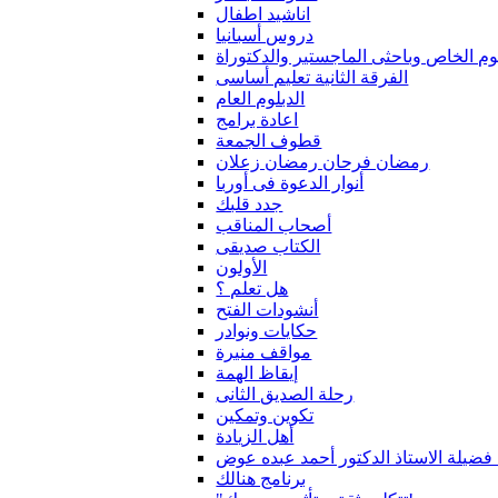
اناشيد اطفال
دروس أسبانيا
لوم الخاص وباحثى الماجستير والدكتوراة
الفرقة الثانية تعليم أساسى
الدبلوم العام
اعادة برامج
قطوف الجمعة
رمضان فرحان رمضان زعلان
أنوار الدعوة فى أوربا
جدد قلبك
أصحاب المناقب
الكتاب صديقى
الأولون
هل تعلم ؟
أنشودات الفتح
حكايات ونوادر
مواقف منيرة
إيقاظ الهمة
رحلة الصديق الثانى
تكوين وتمكين
أهل الزيادة
 فضيلة الاستاذ الدكتور أحمد عبده عوض
برنامج هنالك