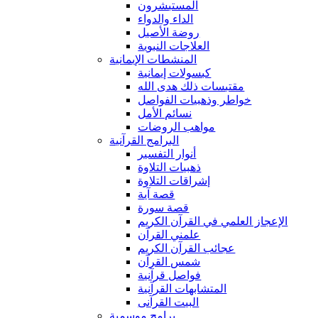
المستبشرون
الداء والدواء
روضة الأصيل
العلاجات النبوية
المنشطات الإيمانية
كبسولات إيمانية
مقتبسات ذلك هدى الله
خواطر وذهبيات الفواصل
نسائم الأمل
مواهب الروضات
البرامج القرآنية
أنوار التفسير
ذهبيات التلاوة
إشراقات التلاوة
قصة آية
قصة سورة
الإعجاز العلمي في القرآن الكريم
علمني القرآن
عجائب القرآن الكريم
شمس القرآن
فواصل قرآنية
المتشابهات القرآنية
البيت القرآنى
برامج موسمية