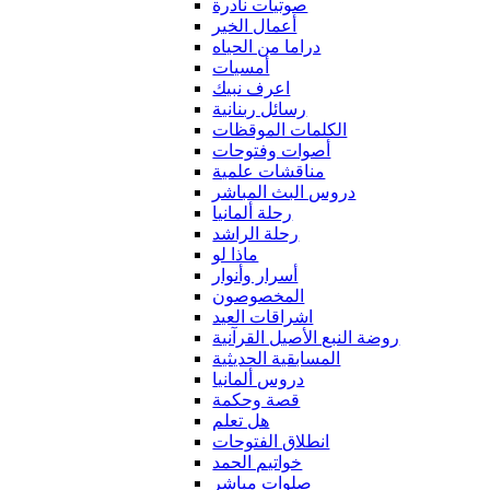
صوتيات نادرة
أعمال الخير
دراما من الحياه
أمسيات
اعرف نبيك
رسائل ربنانية
الكلمات الموقظات
أصوات وفتوحات
مناقشات علمية
دروس البث المباشر
رحلة ألمانيا
رحلة الراشد
ماذا لو
أسرار وأنوار
المخصوصون
اشراقات العيد
روضة النبع الأصيل القرآنية
المسابقية الحديثية
دروس ألمانيا
قصة وحكمة
هل تعلم
انطلاق الفتوحات
خواتيم الحمد
صلوات مباشر