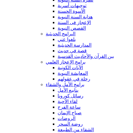
توجيهات أسرية
الأسوة الحسنة
هداية السنة النبوية
الإعجاز فى السنة
القصص النبوية
البرامج الحديثية
بلغوا عني
المدارسة الحديثية
قصة في حديث
بين القرآن والأحاديث القدسية
برامج الإعجاز العلمي
الآيات الكونية
المعايشة النبوية
رحلة في عقولهم
برامج الأمل والشفاء
ينابيع الأمل
رسائل كورونا
لقاء الأحبة
ساعة الفرج
صباح الإيمان
الروضات
روضة السحر
الشفاء من الطبيعة