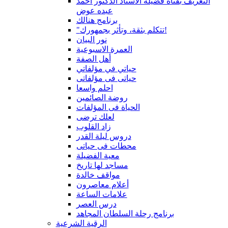
التعريف بقناة فضيلة الاستاذ الدكتور أحمد
عبده عوض
برنامج هنالك
"تتكلم بثقة، وتأثر بجمهورك!
نور البيان
العمرة الاسبوعية
أهل الصفة
حياتي في مؤلفاتي
حياتى فى مؤلفاتى
احلم واسعا
روضة الصائمين
الحياة فى المؤلفات
لعلك ترضى
زاد القلوب
دروس ليلة القدر
محطات فى حياتى
معية الفضيلة
مساجد لها تاريخ
مواقف خالدة
أعلام معاصرون
علامات الساعة
درس العصر
برنامج رحلة السلطان المجاهد
الرقية الشرعية