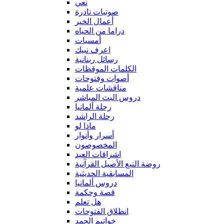
نعي
صوتيات نادرة
أعمال الخير
دراما من الحياه
أمسيات
اعرف نبيك
رسائل ربنانية
الكلمات الموقظات
أصوات وفتوحات
مناقشات علمية
دروس البث المباشر
رحلة ألمانيا
رحلة الراشد
ماذا لو
أسرار وأنوار
المخصوصون
اشراقات العيد
روضة النبع الأصيل القرآنية
المسابقية الحديثية
دروس ألمانيا
قصة وحكمة
هل تعلم
انطلاق الفتوحات
خواتيم الحمد