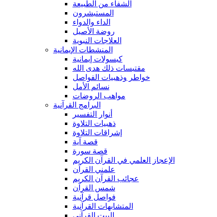
الشفاء من الطبيعة
المستبشرون
الداء والدواء
روضة الأصيل
العلاجات النبوية
المنشطات الإيمانية
كبسولات إيمانية
مقتبسات ذلك هدى الله
خواطر وذهبيات الفواصل
نسائم الأمل
مواهب الروضات
البرامج القرآنية
أنوار التفسير
ذهبيات التلاوة
إشراقات التلاوة
قصة آية
قصة سورة
الإعجاز العلمي في القرآن الكريم
علمني القرآن
عجائب القرآن الكريم
شمس القرآن
فواصل قرآنية
المتشابهات القرآنية
البيت القرآنى