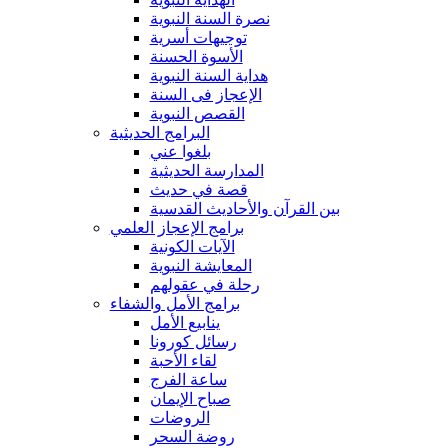
نصرة السنة النبوية
توجيهات أسرية
الأسوة الحسنة
هداية السنة النبوية
الإعجاز فى السنة
القصص النبوية
البرامج الحديثية
بلغوا عني
المدارسة الحديثية
قصة في حديث
بين القرآن والأحاديث القدسية
برامج الإعجاز العلمي
الآيات الكونية
المعايشة النبوية
رحلة في عقولهم
برامج الأمل والشفاء
ينابيع الأمل
رسائل كورونا
لقاء الأحبة
ساعة الفرج
صباح الإيمان
الروضات
روضة السحر