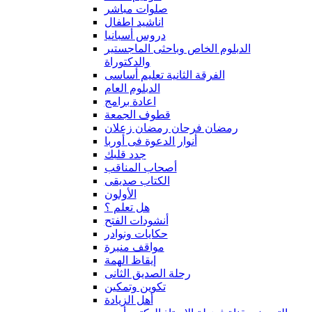
صلوات مباشر
اناشيد اطفال
دروس أسبانيا
الدبلوم الخاص وباحثى الماجستير
والدكتوراة
الفرقة الثانية تعليم أساسى
الدبلوم العام
اعادة برامج
قطوف الجمعة
رمضان فرحان رمضان زعلان
أنوار الدعوة فى أوربا
جدد قلبك
أصحاب المناقب
الكتاب صديقى
الأولون
هل تعلم ؟
أنشودات الفتح
حكايات ونوادر
مواقف منيرة
إيقاظ الهمة
رحلة الصديق الثانى
تكوين وتمكين
أهل الزيادة