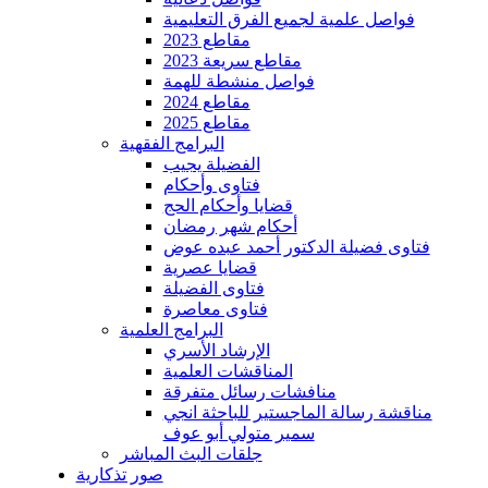
فواصل علمية لجميع الفرق التعليمية
مقاطع 2023
مقاطع سريعة 2023
فواصل منشطة للهمة
مقاطع 2024
مقاطع 2025
البرامج الفقهية
الفضيلة يجيب
فتاوى وأحكام
قضايا وأحكام الحج
أحكام شهر رمضان
فتاوى فضيلة الدكتور أحمد عبده عوض
قضايا عصرية
فتاوى الفضيلة
فتاوى معاصرة
البرامج العلمية
الإرشاد الأسري
المناقشات العلمية
منافشات رسائل متفرقة
مناقشة رسالة الماجستير للباحثة انجي
سمير متولي أبو عوف
جلقات البث المباشر
صور تذكارية