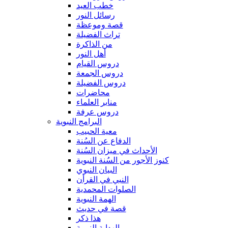
خطب العيد
رسائل النور
قصة وموعظة
تراث الفضيلة
من الذاكرة
أهل النور
دروس القيام
دروس الجمعة
دروس الفضيلة
محاضرات
منابر العلماء
دروس عرفة
البرامج النبوية
معية الحبيب
الدفاع عن السُنة
الأحداث في ميزان السُنة
كنوز الأجور من السُنة النبوية
البيان النبوي
النبي في القرأن
الصلوات المحمدية
الهمة النبوية
قصة في حديث
هذا ذكر
الهداية النبوية