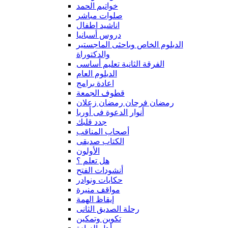
خواتيم الحمد
صلوات مباشر
اناشيد اطفال
دروس أسبانيا
الدبلوم الخاص وباحثى الماجستير
والدكتوراة
الفرقة الثانية تعليم أساسى
الدبلوم العام
اعادة برامج
قطوف الجمعة
رمضان فرحان رمضان زعلان
أنوار الدعوة فى أوربا
جدد قلبك
أصحاب المناقب
الكتاب صديقى
الأولون
هل تعلم ؟
أنشودات الفتح
حكايات ونوادر
مواقف منيرة
إيقاظ الهمة
رحلة الصديق الثانى
تكوين وتمكين