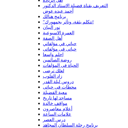
أهل الزيادة
التعريف بقناة فضيلة الاستاذ الدكتور
أحمد عبده عوض
برنامج هنالك
"تتكلم بثقة، وتأثر بجمهورك!
نور البيان
العمرة الاسبوعية
أهل الصفة
حياتي في مؤلفاتي
حياتى فى مؤلفاتى
احلم واسعا
روضة الصائمين
الحياة فى المؤلفات
لعلك ترضى
زاد القلوب
دروس ليلة القدر
محطات فى حياتى
معية الفضيلة
مساجد لها تاريخ
مواقف خالدة
أعلام معاصرون
علامات الساعة
درس العصر
برنامج رحلة السلطان المجاهد