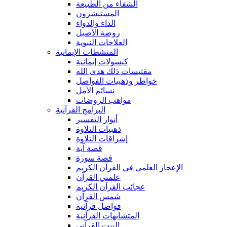
الشفاء من الطبيعة
المستبشرون
الداء والدواء
روضة الأصيل
العلاجات النبوية
المنشطات الإيمانية
كبسولات إيمانية
مقتبسات ذلك هدى الله
خواطر وذهبيات الفواصل
نسائم الأمل
مواهب الروضات
البرامج القرآنية
أنوار التفسير
ذهبيات التلاوة
إشراقات التلاوة
قصة آية
قصة سورة
الإعجاز العلمي في القرآن الكريم
علمني القرآن
عجائب القرآن الكريم
شمس القرآن
فواصل قرآنية
المتشابهات القرآنية
البيت القرآنى