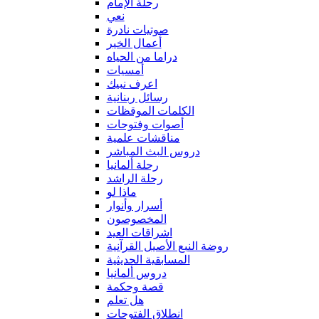
رحلة الإمام
نعي
صوتيات نادرة
أعمال الخير
دراما من الحياه
أمسيات
اعرف نبيك
رسائل ربنانية
الكلمات الموقظات
أصوات وفتوحات
مناقشات علمية
دروس البث المباشر
رحلة ألمانيا
رحلة الراشد
ماذا لو
أسرار وأنوار
المخصوصون
اشراقات العيد
روضة النبع الأصيل القرآنية
المسابقية الحديثية
دروس ألمانيا
قصة وحكمة
هل تعلم
انطلاق الفتوحات