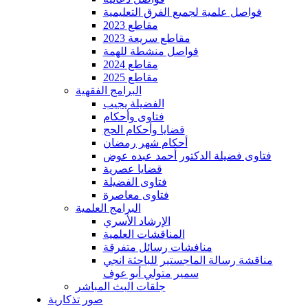
فواصل علمية لجميع الفرق التعليمية
مقاطع 2023
مقاطع سريعة 2023
فواصل منشطة للهمة
مقاطع 2024
مقاطع 2025
البرامج الفقهية
الفضيلة يجيب
فتاوى وأحكام
قضايا وأحكام الحج
أحكام شهر رمضان
فتاوى فضيلة الدكتور أحمد عبده عوض
قضايا عصرية
فتاوى الفضيلة
فتاوى معاصرة
البرامج العلمية
الإرشاد الأسري
المناقشات العلمية
منافشات رسائل متفرقة
مناقشة رسالة الماجستير للباحثة انجي
سمير متولي أبو عوف
جلقات البث المباشر
صور تذكارية