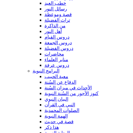
خطب العيد
رسائل النور
قصة وموعظة
تراث الفضيلة
من الذاكرة
أهل النور
دروس القيام
دروس الجمعة
دروس الفضيلة
محاضرات
منابر العلماء
دروس عرفة
البرامج النبوية
معية الحبيب
الدفاع عن السُنة
الأحداث في ميزان السُنة
كنوز الأجور من السُنة النبوية
البيان النبوي
النبي في القرأن
الصلوات المحمدية
الهمة النبوية
قصة في حديث
هذا ذكر
الهداية النبوية