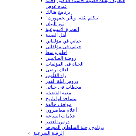
التعريف بقناة فضيلة الاستاذ الدكتور أحمد
عبده عوض
برنامج هنالك
"تتكلم بثقة، وتأثر بجمهورك!
نور البيان
العمرة الاسبوعية
أهل الصفة
حياتي في مؤلفاتي
حياتى فى مؤلفاتى
احلم واسعا
روضة الصائمين
الحياة فى المؤلفات
لعلك ترضى
زاد القلوب
دروس ليلة القدر
محطات فى حياتى
معية الفضيلة
مساجد لها تاريخ
مواقف خالدة
أعلام معاصرون
علامات الساعة
درس العصر
برنامج رحلة السلطان المجاهد
الرقية الشرعية