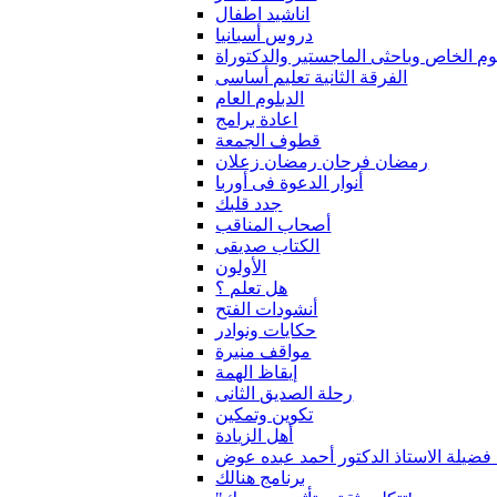
اناشيد اطفال
دروس أسبانيا
لوم الخاص وباحثى الماجستير والدكتوراة
الفرقة الثانية تعليم أساسى
الدبلوم العام
اعادة برامج
قطوف الجمعة
رمضان فرحان رمضان زعلان
أنوار الدعوة فى أوربا
جدد قلبك
أصحاب المناقب
الكتاب صديقى
الأولون
هل تعلم ؟
أنشودات الفتح
حكايات ونوادر
مواقف منيرة
إيقاظ الهمة
رحلة الصديق الثانى
تكوين وتمكين
أهل الزيادة
 فضيلة الاستاذ الدكتور أحمد عبده عوض
برنامج هنالك