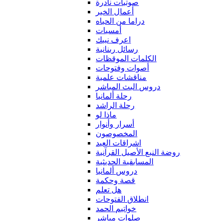
صوتيات نادرة
أعمال الخير
دراما من الحياه
أمسيات
اعرف نبيك
رسائل ربنانية
الكلمات الموقظات
أصوات وفتوحات
مناقشات علمية
دروس البث المباشر
رحلة ألمانيا
رحلة الراشد
ماذا لو
أسرار وأنوار
المخصوصون
اشراقات العيد
روضة النبع الأصيل القرآنية
المسابقية الحديثية
دروس ألمانيا
قصة وحكمة
هل تعلم
انطلاق الفتوحات
خواتيم الحمد
صلوات مباشر