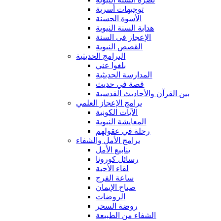
توجيهات أسرية
الأسوة الحسنة
هداية السنة النبوية
الإعجاز فى السنة
القصص النبوية
البرامج الحديثية
بلغوا عني
المدارسة الحديثية
قصة في حديث
بين القرآن والأحاديث القدسية
برامج الإعجاز العلمي
الآيات الكونية
المعايشة النبوية
رحلة في عقولهم
برامج الأمل والشفاء
ينابيع الأمل
رسائل كورونا
لقاء الأحبة
ساعة الفرج
صباح الإيمان
الروضات
روضة السحر
الشفاء من الطبيعة