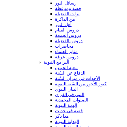
رسائل النور
قصة وموعظة
تراث الفضيلة
من الذاكرة
أهل النور
دروس القيام
دروس الجمعة
دروس الفضيلة
محاضرات
منابر العلماء
دروس عرفة
البرامج النبوية
معية الحبيب
الدفاع عن السُنة
الأحداث في ميزان السُنة
كنوز الأجور من السُنة النبوية
البيان النبوي
النبي في القرأن
الصلوات المحمدية
الهمة النبوية
قصة في حديث
هذا ذكر
الهداية النبوية
نصرة السنة النبوية