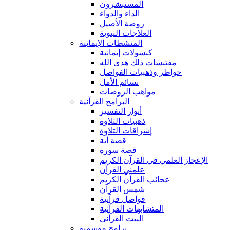
المستبشرون
الداء والدواء
روضة الأصيل
العلاجات النبوية
المنشطات الإيمانية
كبسولات إيمانية
مقتبسات ذلك هدى الله
خواطر وذهبيات الفواصل
نسائم الأمل
مواهب الروضات
البرامج القرآنية
أنوار التفسير
ذهبيات التلاوة
إشراقات التلاوة
قصة آية
قصة سورة
الإعجاز العلمي في القرآن الكريم
علمني القرآن
عجائب القرآن الكريم
شمس القرآن
فواصل قرآنية
المتشابهات القرآنية
البيت القرآنى
برامج موسمية