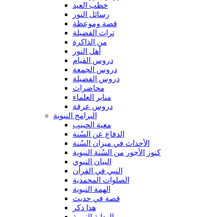
خطب العيد
رسائل النور
قصة وموعظة
تراث الفضيلة
من الذاكرة
أهل النور
دروس القيام
دروس الجمعة
دروس الفضيلة
محاضرات
منابر العلماء
دروس عرفة
البرامج النبوية
معية الحبيب
الدفاع عن السُنة
الأحداث في ميزان السُنة
كنوز الأجور من السُنة النبوية
البيان النبوي
النبي في القرأن
الصلوات المحمدية
الهمة النبوية
قصة في حديث
هذا ذكر
الهداية النبوية