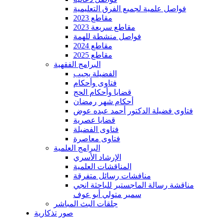
فواصل علمية لجميع الفرق التعليمية
مقاطع 2023
مقاطع سريعة 2023
فواصل منشطة للهمة
مقاطع 2024
مقاطع 2025
البرامج الفقهية
الفضيلة يجيب
فتاوى وأحكام
قضايا وأحكام الحج
أحكام شهر رمضان
فتاوى فضيلة الدكتور أحمد عبده عوض
قضايا عصرية
فتاوى الفضيلة
فتاوى معاصرة
البرامج العلمية
الإرشاد الأسري
المناقشات العلمية
منافشات رسائل متفرقة
مناقشة رسالة الماجستير للباحثة انجي
سمير متولي أبو عوف
جلقات البث المباشر
صور تذكارية