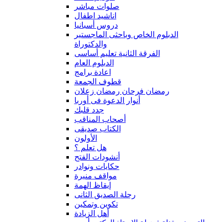
صلوات مباشر
اناشيد اطفال
دروس أسبانيا
الدبلوم الخاص وباحثى الماجستير
والدكتوراة
الفرقة الثانية تعليم أساسى
الدبلوم العام
اعادة برامج
قطوف الجمعة
رمضان فرحان رمضان زعلان
أنوار الدعوة فى أوربا
جدد قلبك
أصحاب المناقب
الكتاب صديقى
الأولون
هل تعلم ؟
أنشودات الفتح
حكايات ونوادر
مواقف منيرة
إيقاظ الهمة
رحلة الصديق الثانى
تكوين وتمكين
أهل الزيادة