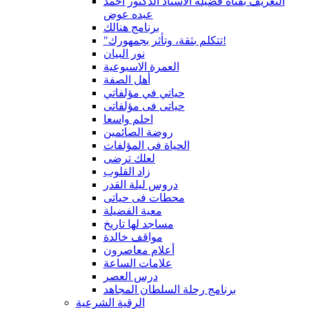
التعريف بقناة فضيلة الاستاذ الدكتور أحمد
عبده عوض
برنامج هنالك
"تتكلم بثقة، وتأثر بجمهورك!
نور البيان
العمرة الاسبوعية
أهل الصفة
حياتي في مؤلفاتي
حياتى فى مؤلفاتى
احلم واسعا
روضة الصائمين
الحياة فى المؤلفات
لعلك ترضى
زاد القلوب
دروس ليلة القدر
محطات فى حياتى
معية الفضيلة
مساجد لها تاريخ
مواقف خالدة
أعلام معاصرون
علامات الساعة
درس العصر
برنامج رحلة السلطان المجاهد
الرقية الشرعية