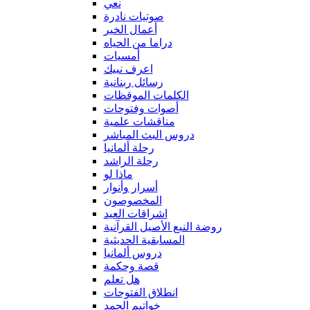
نعي
صوتيات نادرة
أعمال الخير
دراما من الحياه
أمسيات
اعرف نبيك
رسائل ربنانية
الكلمات الموقظات
أصوات وفتوحات
مناقشات علمية
دروس البث المباشر
رحلة ألمانيا
رحلة الراشد
ماذا لو
أسرار وأنوار
المخصوصون
اشراقات العيد
روضة النبع الأصيل القرآنية
المسابقية الحديثية
دروس ألمانيا
قصة وحكمة
هل تعلم
انطلاق الفتوحات
خواتيم الحمد