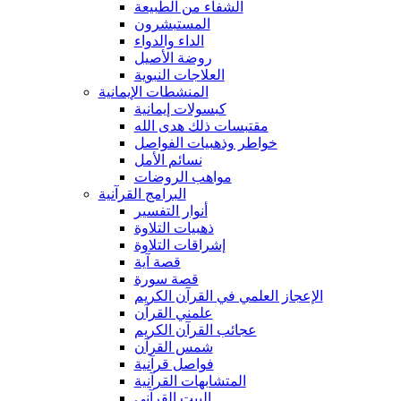
الشفاء من الطبيعة
المستبشرون
الداء والدواء
روضة الأصيل
العلاجات النبوية
المنشطات الإيمانية
كبسولات إيمانية
مقتبسات ذلك هدى الله
خواطر وذهبيات الفواصل
نسائم الأمل
مواهب الروضات
البرامج القرآنية
أنوار التفسير
ذهبيات التلاوة
إشراقات التلاوة
قصة آية
قصة سورة
الإعجاز العلمي في القرآن الكريم
علمني القرآن
عجائب القرآن الكريم
شمس القرآن
فواصل قرآنية
المتشابهات القرآنية
البيت القرآنى