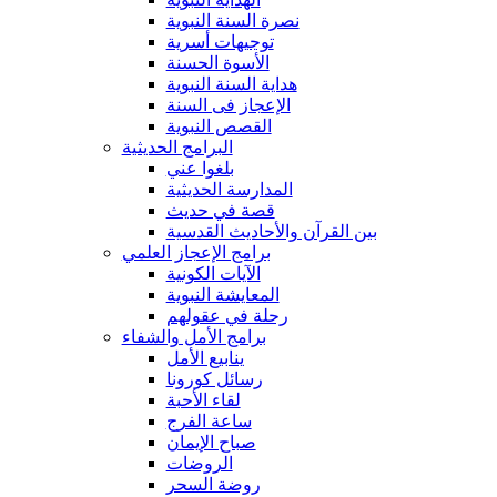
نصرة السنة النبوية
توجيهات أسرية
الأسوة الحسنة
هداية السنة النبوية
الإعجاز فى السنة
القصص النبوية
البرامج الحديثية
بلغوا عني
المدارسة الحديثية
قصة في حديث
بين القرآن والأحاديث القدسية
برامج الإعجاز العلمي
الآيات الكونية
المعايشة النبوية
رحلة في عقولهم
برامج الأمل والشفاء
ينابيع الأمل
رسائل كورونا
لقاء الأحبة
ساعة الفرج
صباح الإيمان
الروضات
روضة السحر