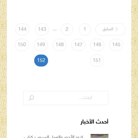
...
السابق
1
2
143
144
150
149
148
147
146
145
152
151
أحدث الأخبار
كنوز الأجور والعمل المبرور - كتاب