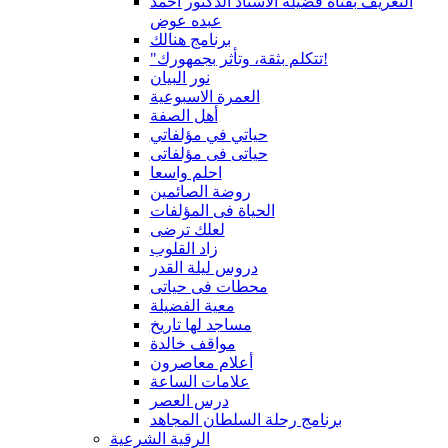
التعريف بقناة فضيلة الاستاذ الدكتور أحمد
عبده عوض
برنامج هنالك
"تتكلم بثقة، وتأثر بجمهورك!
نور البيان
العمرة الاسبوعية
أهل الصفة
حياتي في مؤلفاتي
حياتى فى مؤلفاتى
احلم واسعا
روضة الصائمين
الحياة فى المؤلفات
لعلك ترضى
زاد القلوب
دروس ليلة القدر
محطات فى حياتى
معية الفضيلة
مساجد لها تاريخ
مواقف خالدة
أعلام معاصرون
علامات الساعة
درس العصر
برنامج رحلة السلطان المجاهد
الرقية الشرعية