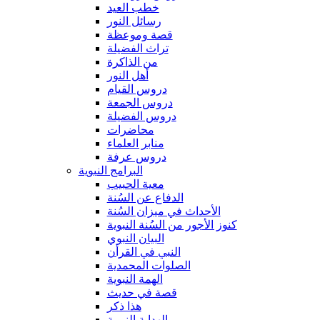
خطب العيد
رسائل النور
قصة وموعظة
تراث الفضيلة
من الذاكرة
أهل النور
دروس القيام
دروس الجمعة
دروس الفضيلة
محاضرات
منابر العلماء
دروس عرفة
البرامج النبوية
معية الحبيب
الدفاع عن السُنة
الأحداث في ميزان السُنة
كنوز الأجور من السُنة النبوية
البيان النبوي
النبي في القرأن
الصلوات المحمدية
الهمة النبوية
قصة في حديث
هذا ذكر
الهداية النبوية