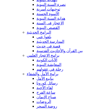
نصرة السنة النبوية
توجيهات أسرية
الأسوة الحسنة
هداية السنة النبوية
الإعجاز فى السنة
القصص النبوية
البرامج الحديثية
بلغوا عني
المدارسة الحديثية
قصة في حديث
بين القرآن والأحاديث القدسية
برامج الإعجاز العلمي
الآيات الكونية
المعايشة النبوية
رحلة في عقولهم
برامج الأمل والشفاء
ينابيع الأمل
رسائل كورونا
لقاء الأحبة
ساعة الفرج
صباح الإيمان
الروضات
روضة السحر