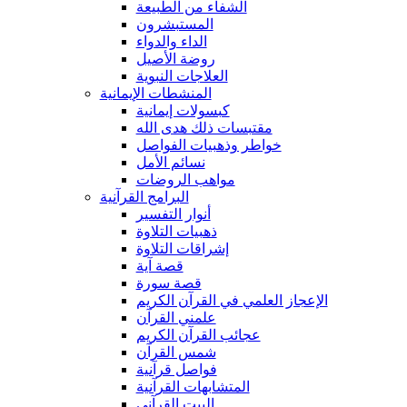
الشفاء من الطبيعة
المستبشرون
الداء والدواء
روضة الأصيل
العلاجات النبوية
المنشطات الإيمانية
كبسولات إيمانية
مقتبسات ذلك هدى الله
خواطر وذهبيات الفواصل
نسائم الأمل
مواهب الروضات
البرامج القرآنية
أنوار التفسير
ذهبيات التلاوة
إشراقات التلاوة
قصة آية
قصة سورة
الإعجاز العلمي في القرآن الكريم
علمني القرآن
عجائب القرآن الكريم
شمس القرآن
فواصل قرآنية
المتشابهات القرآنية
البيت القرآنى