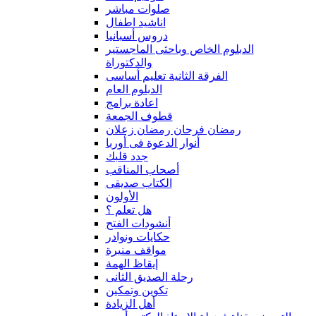
صلوات مباشر
اناشيد اطفال
دروس أسبانيا
الدبلوم الخاص وباحثى الماجستير
والدكتوراة
الفرقة الثانية تعليم أساسى
الدبلوم العام
اعادة برامج
قطوف الجمعة
رمضان فرحان رمضان زعلان
أنوار الدعوة فى أوربا
جدد قلبك
أصحاب المناقب
الكتاب صديقى
الأولون
هل تعلم ؟
أنشودات الفتح
حكايات ونوادر
مواقف منيرة
إيقاظ الهمة
رحلة الصديق الثانى
تكوين وتمكين
أهل الزيادة