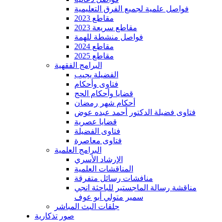
فواصل علمية لجميع الفرق التعليمية
مقاطع 2023
مقاطع سريعة 2023
فواصل منشطة للهمة
مقاطع 2024
مقاطع 2025
البرامج الفقهية
الفضيلة يجيب
فتاوى وأحكام
قضايا وأحكام الحج
أحكام شهر رمضان
فتاوى فضيلة الدكتور أحمد عبده عوض
قضايا عصرية
فتاوى الفضيلة
فتاوى معاصرة
البرامج العلمية
الإرشاد الأسري
المناقشات العلمية
منافشات رسائل متفرقة
مناقشة رسالة الماجستير للباحثة انجي
سمير متولي أبو عوف
جلقات البث المباشر
صور تذكارية