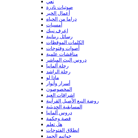
نعي
صوتيات نادرة
أعمال الخير
دراما من الحياه
أمسيات
اعرف نبيك
رسائل ربنانية
الكلمات الموقظات
أصوات وفتوحات
مناقشات علمية
دروس البث المباشر
رحلة ألمانيا
رحلة الراشد
ماذا لو
أسرار وأنوار
المخصوصون
اشراقات العيد
روضة النبع الأصيل القرآنية
المسابقية الحديثية
دروس ألمانيا
قصة وحكمة
هل تعلم
انطلاق الفتوحات
خواتيم الحمد