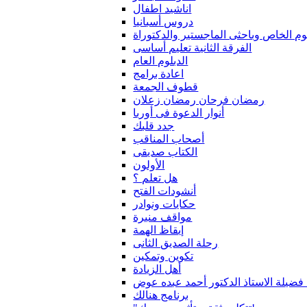
اناشيد اطفال
دروس أسبانيا
لوم الخاص وباحثى الماجستير والدكتوراة
الفرقة الثانية تعليم أساسى
الدبلوم العام
اعادة برامج
قطوف الجمعة
رمضان فرحان رمضان زعلان
أنوار الدعوة فى أوربا
جدد قلبك
أصحاب المناقب
الكتاب صديقى
الأولون
هل تعلم ؟
أنشودات الفتح
حكايات ونوادر
مواقف منيرة
إيقاظ الهمة
رحلة الصديق الثانى
تكوين وتمكين
أهل الزيادة
 فضيلة الاستاذ الدكتور أحمد عبده عوض
برنامج هنالك