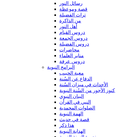
رسائل النور
قصة وموعظة
تراث الفضيلة
من الذاكرة
أهل النور
دروس القيام
دروس الجمعة
دروس الفضيلة
محاضرات
منابر العلماء
دروس عرفة
البرامج النبوية
معية الحبيب
الدفاع عن السُنة
الأحداث في ميزان السُنة
كنوز الأجور من السُنة النبوية
البيان النبوي
النبي في القرأن
الصلوات المحمدية
الهمة النبوية
قصة في حديث
هذا ذكر
الهداية النبوية
نصرة السنة النبوية