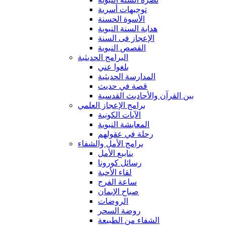
توجيهات أسرية
الأسوة الحسنة
هداية السنة النبوية
الإعجاز فى السنة
القصص النبوية
البرامج الحديثية
بلغوا عني
المدارسة الحديثية
قصة في حديث
بين القرآن والأحاديث القدسية
برامج الإعجاز العلمي
الآيات الكونية
المعايشة النبوية
رحلة في عقولهم
برامج الأمل والشفاء
ينابيع الأمل
رسائل كورونا
لقاء الأحبة
ساعة الفرج
صباح الإيمان
الروضات
روضة السحر
الشفاء من الطبيعة