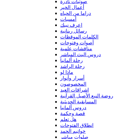
صوتيات نادرة
أعمال الخير
دراما من الحياه
أمسيات
اعرف نبيك
رسائل ربنانية
الكلمات الموقظات
أصوات وفتوحات
مناقشات علمية
دروس البث المباشر
رحلة ألمانيا
رحلة الراشد
ماذا لو
أسرار وأنوار
المخصوصون
اشراقات العيد
روضة النبع الأصيل القرآنية
المسابقية الحديثية
دروس ألمانيا
قصة وحكمة
هل تعلم
انطلاق الفتوحات
خواتيم الحمد
صلوات مباشر