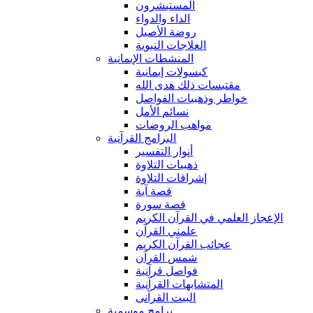
المستبشرون
الداء والدواء
روضة الأصيل
العلاجات النبوية
المنشطات الإيمانية
كبسولات إيمانية
مقتبسات ذلك هدى الله
خواطر وذهبيات الفواصل
نسائم الأمل
مواهب الروضات
البرامج القرآنية
أنوار التفسير
ذهبيات التلاوة
إشراقات التلاوة
قصة آية
قصة سورة
الإعجاز العلمي في القرآن الكريم
علمني القرآن
عجائب القرآن الكريم
شمس القرآن
فواصل قرآنية
المتشابهات القرآنية
البيت القرآنى
برامج موسمية