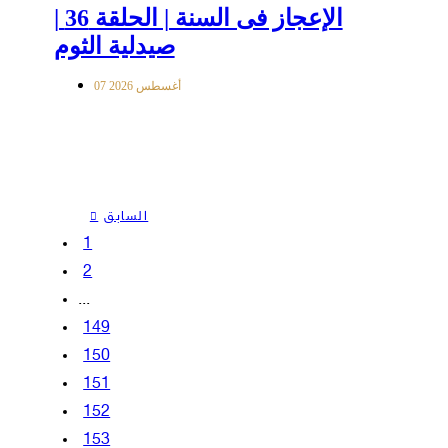
الإعجاز فى السنة | الحلقة 36 |
صيدلية الثوم
07 أغسطس 2026
السابق
1
2
...
149
150
151
152
153