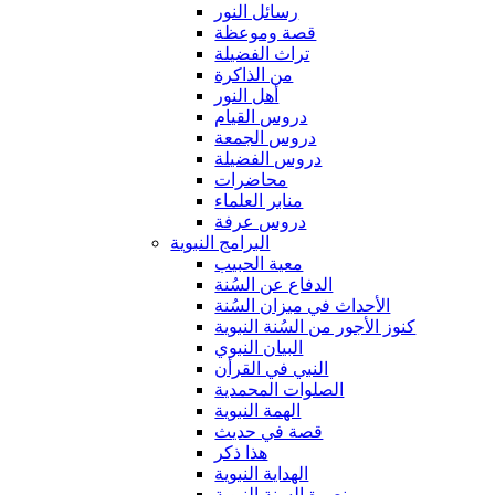
رسائل النور
قصة وموعظة
تراث الفضيلة
من الذاكرة
أهل النور
دروس القيام
دروس الجمعة
دروس الفضيلة
محاضرات
منابر العلماء
دروس عرفة
البرامج النبوية
معية الحبيب
الدفاع عن السُنة
الأحداث في ميزان السُنة
كنوز الأجور من السُنة النبوية
البيان النبوي
النبي في القرأن
الصلوات المحمدية
الهمة النبوية
قصة في حديث
هذا ذكر
الهداية النبوية
نصرة السنة النبوية