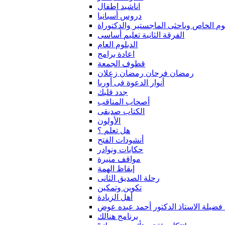
اناشيد اطفال
دروس أسبانيا
لوم الخاص وباحثى الماجستير والدكتوراة
الفرقة الثانية تعليم أساسى
الدبلوم العام
اعادة برامج
قطوف الجمعة
رمضان فرحان رمضان زعلان
أنوار الدعوة فى أوربا
جدد قلبك
أصحاب المناقب
الكتاب صديقى
الأولون
هل تعلم ؟
أنشودات الفتح
حكايات ونوادر
مواقف منيرة
إيقاظ الهمة
رحلة الصديق الثانى
تكوين وتمكين
أهل الزيادة
 فضيلة الاستاذ الدكتور أحمد عبده عوض
برنامج هنالك