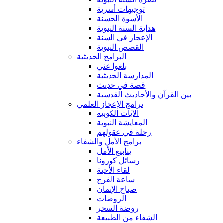
توجيهات أسرية
الأسوة الحسنة
هداية السنة النبوية
الإعجاز فى السنة
القصص النبوية
البرامج الحديثية
بلغوا عني
المدارسة الحديثية
قصة في حديث
بين القرآن والأحاديث القدسية
برامج الإعجاز العلمي
الآيات الكونية
المعايشة النبوية
رحلة في عقولهم
برامج الأمل والشفاء
ينابيع الأمل
رسائل كورونا
لقاء الأحبة
ساعة الفرج
صباح الإيمان
الروضات
روضة السحر
الشفاء من الطبيعة