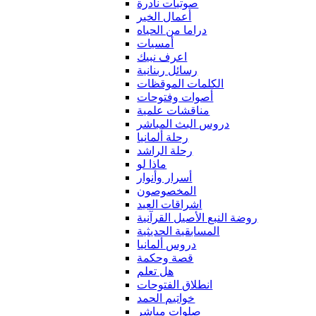
صوتيات نادرة
أعمال الخير
دراما من الحياه
أمسيات
اعرف نبيك
رسائل ربنانية
الكلمات الموقظات
أصوات وفتوحات
مناقشات علمية
دروس البث المباشر
رحلة ألمانيا
رحلة الراشد
ماذا لو
أسرار وأنوار
المخصوصون
اشراقات العيد
روضة النبع الأصيل القرآنية
المسابقية الحديثية
دروس ألمانيا
قصة وحكمة
هل تعلم
انطلاق الفتوحات
خواتيم الحمد
صلوات مباشر