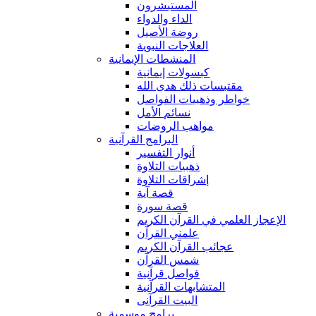
المستبشرون
الداء والدواء
روضة الأصيل
العلاجات النبوية
المنشطات الإيمانية
كبسولات إيمانية
مقتبسات ذلك هدى الله
خواطر وذهبيات الفواصل
نسائم الأمل
مواهب الروضات
البرامج القرآنية
أنوار التفسير
ذهبيات التلاوة
إشراقات التلاوة
قصة آية
قصة سورة
الإعجاز العلمي في القرآن الكريم
علمني القرآن
عجائب القرآن الكريم
شمس القرآن
فواصل قرآنية
المتشابهات القرآنية
البيت القرآنى
برامج موسمية