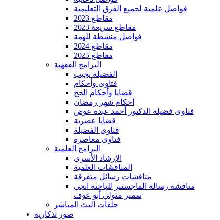
فواصل علمية لجميع الفرق التعليمية
مقاطع 2023
مقاطع سريعة 2023
فواصل منشطة للهمة
مقاطع 2024
مقاطع 2025
البرامج الفقهية
الفضيلة يجيب
فتاوى وأحكام
قضايا وأحكام الحج
أحكام شهر رمضان
فتاوى فضيلة الدكتور أحمد عبده عوض
قضايا عصرية
فتاوى الفضيلة
فتاوى معاصرة
البرامج العلمية
الإرشاد الأسري
المناقشات العلمية
منافشات رسائل متفرقة
مناقشة رسالة الماجستير للباحثة انجي
سمير متولي أبو عوف
جلقات البث المباشر
صور تذكارية