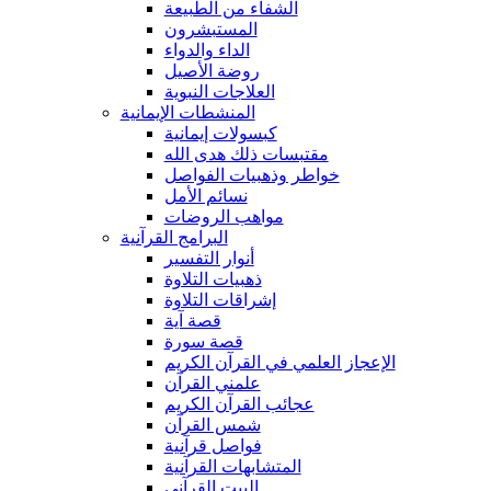
الشفاء من الطبيعة
المستبشرون
الداء والدواء
روضة الأصيل
العلاجات النبوية
المنشطات الإيمانية
كبسولات إيمانية
مقتبسات ذلك هدى الله
خواطر وذهبيات الفواصل
نسائم الأمل
مواهب الروضات
البرامج القرآنية
أنوار التفسير
ذهبيات التلاوة
إشراقات التلاوة
قصة آية
قصة سورة
الإعجاز العلمي في القرآن الكريم
علمني القرآن
عجائب القرآن الكريم
شمس القرآن
فواصل قرآنية
المتشابهات القرآنية
البيت القرآنى