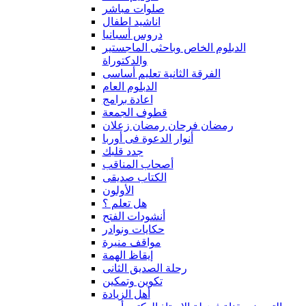
صلوات مباشر
اناشيد اطفال
دروس أسبانيا
الدبلوم الخاص وباحثى الماجستير
والدكتوراة
الفرقة الثانية تعليم أساسى
الدبلوم العام
اعادة برامج
قطوف الجمعة
رمضان فرحان رمضان زعلان
أنوار الدعوة فى أوربا
جدد قلبك
أصحاب المناقب
الكتاب صديقى
الأولون
هل تعلم ؟
أنشودات الفتح
حكايات ونوادر
مواقف منيرة
إيقاظ الهمة
رحلة الصديق الثانى
تكوين وتمكين
أهل الزيادة