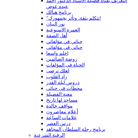
التعريف بقناة فضيلة الاستاذ الدكتور أحمد
عبده عوض
برنامج هنالك
"تتكلم بثقة، وتأثر بجمهورك!
نور البيان
العمرة الاسبوعية
أهل الصفة
حياتي في مؤلفاتي
حياتى فى مؤلفاتى
احلم واسعا
روضة الصائمين
الحياة فى المؤلفات
لعلك ترضى
زاد القلوب
دروس ليلة القدر
محطات فى حياتى
معية الفضيلة
مساجد لها تاريخ
مواقف خالدة
أعلام معاصرون
علامات الساعة
درس العصر
برنامج رحلة السلطان المجاهد
الرقية الشرعية