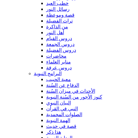
خطب العيد
رسائل النور
قصة وموعظة
تراث الفضيلة
من الذاكرة
أهل النور
دروس القيام
دروس الجمعة
دروس الفضيلة
محاضرات
منابر العلماء
دروس عرفة
البرامج النبوية
معية الحبيب
الدفاع عن السُنة
الأحداث في ميزان السُنة
كنوز الأجور من السُنة النبوية
البيان النبوي
النبي في القرأن
الصلوات المحمدية
الهمة النبوية
قصة في حديث
هذا ذكر
الهداية النبوية