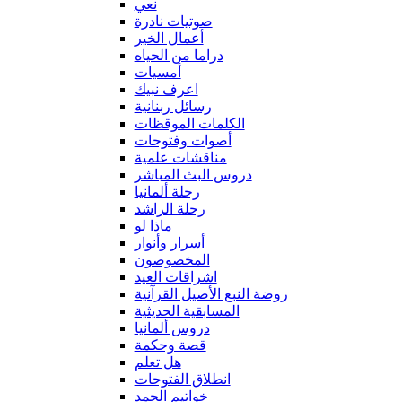
نعي
صوتيات نادرة
أعمال الخير
دراما من الحياه
أمسيات
اعرف نبيك
رسائل ربنانية
الكلمات الموقظات
أصوات وفتوحات
مناقشات علمية
دروس البث المباشر
رحلة ألمانيا
رحلة الراشد
ماذا لو
أسرار وأنوار
المخصوصون
اشراقات العيد
روضة النبع الأصيل القرآنية
المسابقية الحديثية
دروس ألمانيا
قصة وحكمة
هل تعلم
انطلاق الفتوحات
خواتيم الحمد