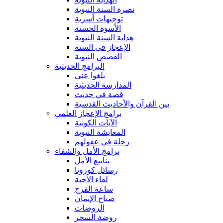
نصرة السنة النبوية
توجيهات أسرية
الأسوة الحسنة
هداية السنة النبوية
الإعجاز فى السنة
القصص النبوية
البرامج الحديثية
بلغوا عني
المدارسة الحديثية
قصة في حديث
بين القرآن والأحاديث القدسية
برامج الإعجاز العلمي
الآيات الكونية
المعايشة النبوية
رحلة في عقولهم
برامج الأمل والشفاء
ينابيع الأمل
رسائل كورونا
لقاء الأحبة
ساعة الفرج
صباح الإيمان
الروضات
روضة السحر