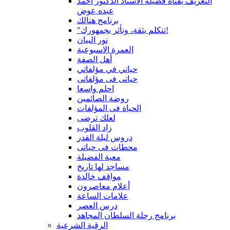
التعريف بقناة فضيلة الاستاذ الدكتور أحمد
عبده عوض
برنامج هنالك
"تتكلم بثقة، وتأثر بجمهورك!
نور البيان
العمرة الاسبوعية
أهل الصفة
حياتي في مؤلفاتي
حياتى فى مؤلفاتى
احلم واسعا
روضة الصائمين
الحياة فى المؤلفات
لعلك ترضى
زاد القلوب
دروس ليلة القدر
محطات فى حياتى
معية الفضيلة
مساجد لها تاريخ
مواقف خالدة
أعلام معاصرون
علامات الساعة
درس العصر
برنامج رحلة السلطان المجاهد
الرقية الشرعية