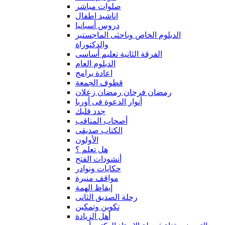
صلوات مباشر
اناشيد اطفال
دروس أسبانيا
الدبلوم الخاص وباحثى الماجستير
والدكتوراة
الفرقة الثانية تعليم أساسى
الدبلوم العام
اعادة برامج
قطوف الجمعة
رمضان فرحان رمضان زعلان
أنوار الدعوة فى أوربا
جدد قلبك
أصحاب المناقب
الكتاب صديقى
الأولون
هل تعلم ؟
أنشودات الفتح
حكايات ونوادر
مواقف منيرة
إيقاظ الهمة
رحلة الصديق الثانى
تكوين وتمكين
أهل الزيادة