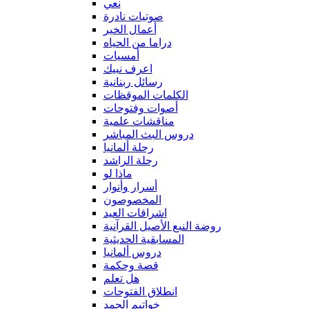
نعي
صوتيات نادرة
أعمال الخير
دراما من الحياه
أمسيات
اعرف نبيك
رسائل ربنانية
الكلمات الموقظات
أصوات وفتوحات
مناقشات علمية
دروس البث المباشر
رحلة ألمانيا
رحلة الراشد
ماذا لو
أسرار وأنوار
المخصوصون
اشراقات العيد
روضة النبع الأصيل القرآنية
المسابقية الحديثية
دروس ألمانيا
قصة وحكمة
هل تعلم
انطلاق الفتوحات
خواتيم الحمد