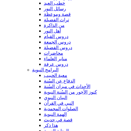
خطب العيد
رسائل النور
قصة وموعظة
تراث الفضيلة
من الذاكرة
أهل النور
دروس القيام
دروس الجمعة
دروس الفضيلة
محاضرات
منابر العلماء
دروس عرفة
البرامج النبوية
معية الحبيب
الدفاع عن السُنة
الأحداث في ميزان السُنة
كنوز الأجور من السُنة النبوية
البيان النبوي
النبي في القرأن
الصلوات المحمدية
الهمة النبوية
قصة في حديث
هذا ذكر
الهداية النبوية