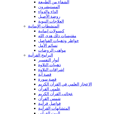
الشفاء من الطبيعة
المستبشرون
الداء والدواء
روضة الأصيل
العلاجات النبوية
المنشطات الإيمانية
كبسولات إيمانية
مقتبسات ذلك هدى الله
خواطر وذهبيات الفواصل
نسائم الأمل
مواهب الروضات
البرامج القرآنية
أنوار التفسير
ذهبيات التلاوة
إشراقات التلاوة
قصة آية
قصة سورة
الإعجاز العلمي في القرآن الكريم
علمني القرآن
عجائب القرآن الكريم
شمس القرآن
فواصل قرآنية
المتشابهات القرآنية
البيت القرآنى