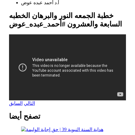
أ.د أحمد عبده عوض
خطبة الجمعه النور والبرهان الخطبه
السابعة والعشرون #أحمد_عبده_عوض
التالي
السابق
تصفح أيضا