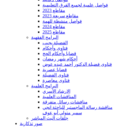
فواصل علمية لجميع الفرق التعليمية
مقاطع 2023
مقاطع سريعة 2023
فواصل منشطة للهمة
مقاطع 2024
مقاطع 2025
البرامج الفقهية
الفضيلة يجيب
فتاوى وأحكام
قضايا وأحكام الحج
أحكام شهر رمضان
فتاوى فضيلة الدكتور أحمد عبده عوض
قضايا عصرية
فتاوى الفضيلة
فتاوى معاصرة
البرامج العلمية
الإرشاد الأسري
المناقشات العلمية
منافشات رسائل متفرقة
مناقشة رسالة الماجستير للباحثة انجي
سمير متولي أبو عوف
جلقات البث المباشر
صور تذكارية