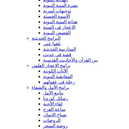
نصرة السنة النبوية
توجيهات أسرية
الأسوة الحسنة
هداية السنة النبوية
الإعجاز فى السنة
القصص النبوية
البرامج الحديثية
بلغوا عني
المدارسة الحديثية
قصة في حديث
بين القرآن والأحاديث القدسية
برامج الإعجاز العلمي
الآيات الكونية
المعايشة النبوية
رحلة في عقولهم
برامج الأمل والشفاء
ينابيع الأمل
رسائل كورونا
لقاء الأحبة
ساعة الفرج
صباح الإيمان
الروضات
روضة السحر