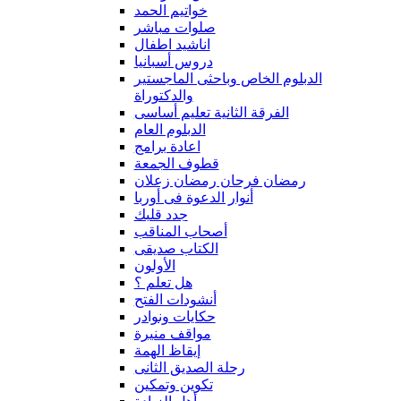
خواتيم الحمد
صلوات مباشر
اناشيد اطفال
دروس أسبانيا
الدبلوم الخاص وباحثى الماجستير
والدكتوراة
الفرقة الثانية تعليم أساسى
الدبلوم العام
اعادة برامج
قطوف الجمعة
رمضان فرحان رمضان زعلان
أنوار الدعوة فى أوربا
جدد قلبك
أصحاب المناقب
الكتاب صديقى
الأولون
هل تعلم ؟
أنشودات الفتح
حكايات ونوادر
مواقف منيرة
إيقاظ الهمة
رحلة الصديق الثانى
تكوين وتمكين