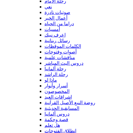
رحلة الإمام
نعي
صوتيات نادرة
أعمال الخير
دراما من الحياه
أمسيات
اعرف نبيك
رسائل ربنانية
الكلمات الموقظات
أصوات وفتوحات
مناقشات علمية
دروس البث المباشر
رحلة ألمانيا
رحلة الراشد
ماذا لو
أسرار وأنوار
المخصوصون
اشراقات العيد
روضة النبع الأصيل القرآنية
المسابقية الحديثية
دروس ألمانيا
قصة وحكمة
هل تعلم
انطلاق الفتوحات