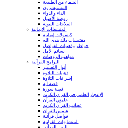
الشفاء من الطبيعة
المستبشرون
الداء والدواء
روضة الأصيل
العلاجات النبوية
المنشطات الإيمانية
كبسولات إيمانية
مقتبسات ذلك هدى الله
خواطر وذهبيات الفواصل
نسائم الأمل
مواهب الروضات
البرامج القرآنية
أنوار التفسير
ذهبيات التلاوة
إشراقات التلاوة
قصة آية
قصة سورة
الإعجاز العلمي في القرآن الكريم
علمني القرآن
عجائب القرآن الكريم
شمس القرآن
فواصل قرآنية
المتشابهات القرآنية
البيت القرآنى