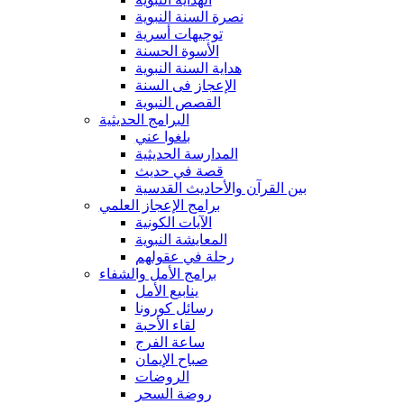
نصرة السنة النبوية
توجيهات أسرية
الأسوة الحسنة
هداية السنة النبوية
الإعجاز فى السنة
القصص النبوية
البرامج الحديثية
بلغوا عني
المدارسة الحديثية
قصة في حديث
بين القرآن والأحاديث القدسية
برامج الإعجاز العلمي
الآيات الكونية
المعايشة النبوية
رحلة في عقولهم
برامج الأمل والشفاء
ينابيع الأمل
رسائل كورونا
لقاء الأحبة
ساعة الفرج
صباح الإيمان
الروضات
روضة السحر