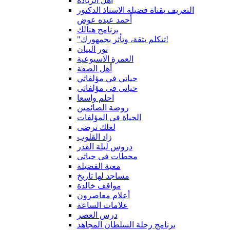
أهل الزيادة
التعريف بقناة فضيلة الاستاذ الدكتور
أحمد عبده عوض
برنامج هنالك
"تتكلم بثقة، وتأثر بجمهورك!
نور البيان
العمرة الاسبوعية
أهل الصفة
حياتي في مؤلفاتي
حياتى فى مؤلفاتى
احلم واسعا
روضة الصائمين
الحياة فى المؤلفات
لعلك ترضى
زاد القلوب
دروس ليلة القدر
محطات فى حياتى
معية الفضيلة
مساجد لها تاريخ
مواقف خالدة
أعلام معاصرون
علامات الساعة
درس العصر
برنامج رحلة السلطان المجاهد