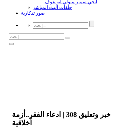
انجي سمير متولي أبو عوف
جلقات البث المباشر
صور تذكارية
خبر وتعليق 308 | ادعاء الفقر..أزمة
أخلاقية