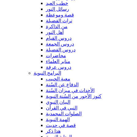
خطب العيد
رسائل النور
قصة وموعظة
تراث الفضيلة
من الذاكرة
أهل النور
دروس القيام
دروس الجمعة
دروس الفضيلة
محاضرات
منابر العلماء
دروس عرفة
البرامج النبوية
معية الحبيب
الدفاع عن السُنة
الأحداث في ميزان السُنة
كنوز الأجور من السُنة النبوية
البيان النبوي
النبي في القرأن
الصلوات المحمدية
الهمة النبوية
قصة في حديث
هذا ذكر
الهداية النبوية