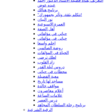
التعريف بقناة فضيلة الاستاذ الدكتور أحمد
عبده عوض
برنامج هنالك
"تتكلم بثقة، وتأثر بجمهورك!
نور البيان
العمرة الاسبوعية
أهل الصفة
حياتي في مؤلفاتي
حياتى فى مؤلفاتى
احلم واسعا
روضة الصائمين
الحياة فى المؤلفات
لعلك ترضى
زاد القلوب
دروس ليلة القدر
محطات فى حياتى
معية الفضيلة
مساجد لها تاريخ
مواقف خالدة
أعلام معاصرون
علامات الساعة
درس العصر
برنامج رحلة السلطان المجاهد
الرقية الشرعية