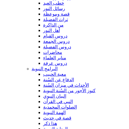
خطب العيد
رسائل النور
قصة وموعظة
تراث الفضيلة
من الذاكرة
أهل النور
دروس القيام
دروس الجمعة
دروس الفضيلة
محاضرات
منابر العلماء
دروس عرفة
البرامج النبوية
معية الحبيب
الدفاع عن السُنة
الأحداث في ميزان السُنة
كنوز الأجور من السُنة النبوية
البيان النبوي
النبي في القرأن
الصلوات المحمدية
الهمة النبوية
قصة في حديث
هذا ذكر
الهداية النبوية