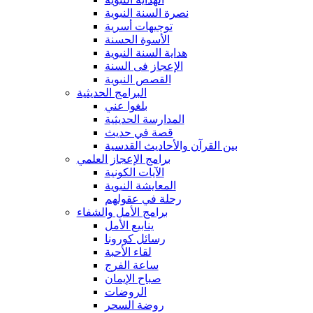
نصرة السنة النبوية
توجيهات أسرية
الأسوة الحسنة
هداية السنة النبوية
الإعجاز فى السنة
القصص النبوية
البرامج الحديثية
بلغوا عني
المدارسة الحديثية
قصة في حديث
بين القرآن والأحاديث القدسية
برامج الإعجاز العلمي
الآيات الكونية
المعايشة النبوية
رحلة في عقولهم
برامج الأمل والشفاء
ينابيع الأمل
رسائل كورونا
لقاء الأحبة
ساعة الفرج
صباح الإيمان
الروضات
روضة السحر