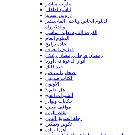
صلوات مباشر
اناشيد اطفال
دروس أسبانيا
الدبلوم الخاص وباحثى الماجستير
والدكتوراة
الفرقة الثانية تعليم أساسى
الدبلوم العام
اعادة برامج
قطوف الجمعة
رمضان فرحان رمضان زعلان
أنوار الدعوة فى أوربا
جدد قلبك
أصحاب المناقب
الكتاب صديقى
الأولون
هل تعلم ؟
أنشودات الفتح
حكايات ونوادر
مواقف منيرة
إيقاظ الهمة
رحلة الصديق الثانى
تكوين وتمكين
أهل الزيادة