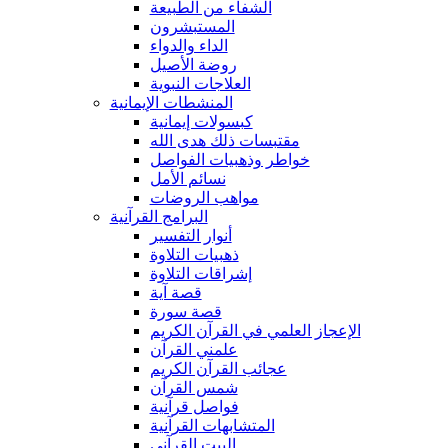
الشفاء من الطبيعة
المستبشرون
الداء والدواء
روضة الأصيل
العلاجات النبوية
المنشطات الإيمانية
كبسولات إيمانية
مقتبسات ذلك هدى الله
خواطر وذهبيات الفواصل
نسائم الأمل
مواهب الروضات
البرامج القرآنية
أنوار التفسير
ذهبيات التلاوة
إشراقات التلاوة
قصة آية
قصة سورة
الإعجاز العلمي في القرآن الكريم
علمني القرآن
عجائب القرآن الكريم
شمس القرآن
فواصل قرآنية
المتشابهات القرآنية
البيت القرآنى