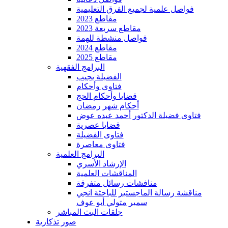
فواصل علمية لجميع الفرق التعليمية
مقاطع 2023
مقاطع سريعة 2023
فواصل منشطة للهمة
مقاطع 2024
مقاطع 2025
البرامج الفقهية
الفضيلة يجيب
فتاوى وأحكام
قضايا وأحكام الحج
أحكام شهر رمضان
فتاوى فضيلة الدكتور أحمد عبده عوض
قضايا عصرية
فتاوى الفضيلة
فتاوى معاصرة
البرامج العلمية
الإرشاد الأسري
المناقشات العلمية
منافشات رسائل متفرقة
مناقشة رسالة الماجستير للباحثة انجي
سمير متولي أبو عوف
جلقات البث المباشر
صور تذكارية