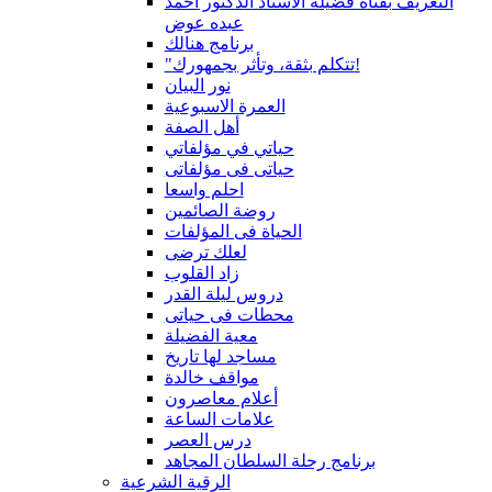
التعريف بقناة فضيلة الاستاذ الدكتور أحمد
عبده عوض
برنامج هنالك
"تتكلم بثقة، وتأثر بجمهورك!
نور البيان
العمرة الاسبوعية
أهل الصفة
حياتي في مؤلفاتي
حياتى فى مؤلفاتى
احلم واسعا
روضة الصائمين
الحياة فى المؤلفات
لعلك ترضى
زاد القلوب
دروس ليلة القدر
محطات فى حياتى
معية الفضيلة
مساجد لها تاريخ
مواقف خالدة
أعلام معاصرون
علامات الساعة
درس العصر
برنامج رحلة السلطان المجاهد
الرقية الشرعية