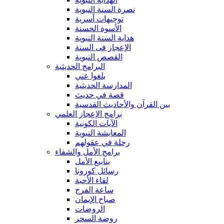
نصرة السنة النبوية
توجيهات أسرية
الأسوة الحسنة
هداية السنة النبوية
الإعجاز فى السنة
القصص النبوية
البرامج الحديثية
بلغوا عني
المدارسة الحديثية
قصة في حديث
بين القرآن والأحاديث القدسية
برامج الإعجاز العلمي
الآيات الكونية
المعايشة النبوية
رحلة في عقولهم
برامج الأمل والشفاء
ينابيع الأمل
رسائل كورونا
لقاء الأحبة
ساعة الفرج
صباح الإيمان
الروضات
روضة السحر