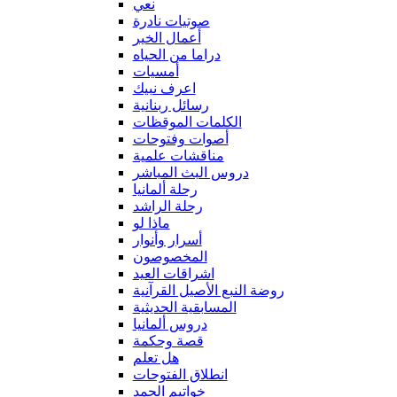
نعي
صوتيات نادرة
أعمال الخير
دراما من الحياه
أمسيات
اعرف نبيك
رسائل ربنانية
الكلمات الموقظات
أصوات وفتوحات
مناقشات علمية
دروس البث المباشر
رحلة ألمانيا
رحلة الراشد
ماذا لو
أسرار وأنوار
المخصوصون
اشراقات العيد
روضة النبع الأصيل القرآنية
المسابقية الحديثية
دروس ألمانيا
قصة وحكمة
هل تعلم
انطلاق الفتوحات
خواتيم الحمد