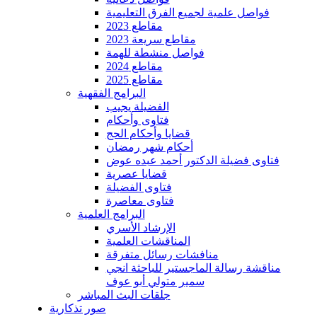
فواصل علمية لجميع الفرق التعليمية
مقاطع 2023
مقاطع سريعة 2023
فواصل منشطة للهمة
مقاطع 2024
مقاطع 2025
البرامج الفقهية
الفضيلة يجيب
فتاوى وأحكام
قضايا وأحكام الحج
أحكام شهر رمضان
فتاوى فضيلة الدكتور أحمد عبده عوض
قضايا عصرية
فتاوى الفضيلة
فتاوى معاصرة
البرامج العلمية
الإرشاد الأسري
المناقشات العلمية
منافشات رسائل متفرقة
مناقشة رسالة الماجستير للباحثة انجي
سمير متولي أبو عوف
جلقات البث المباشر
صور تذكارية