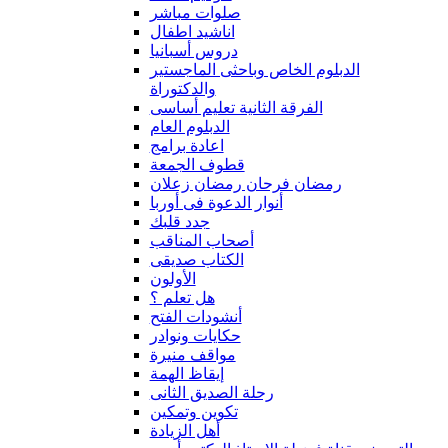
صلوات مباشر
اناشيد اطفال
دروس أسبانيا
الدبلوم الخاص وباحثى الماجستير
والدكتوراة
الفرقة الثانية تعليم أساسى
الدبلوم العام
اعادة برامج
قطوف الجمعة
رمضان فرحان رمضان زعلان
أنوار الدعوة فى أوربا
جدد قلبك
أصحاب المناقب
الكتاب صديقى
الأولون
هل تعلم ؟
أنشودات الفتح
حكايات ونوادر
مواقف منيرة
إيقاظ الهمة
رحلة الصديق الثانى
تكوين وتمكين
أهل الزيادة