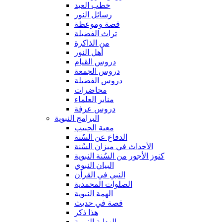
خطب العيد
رسائل النور
قصة وموعظة
تراث الفضيلة
من الذاكرة
أهل النور
دروس القيام
دروس الجمعة
دروس الفضيلة
محاضرات
منابر العلماء
دروس عرفة
البرامج النبوية
معية الحبيب
الدفاع عن السُنة
الأحداث في ميزان السُنة
كنوز الأجور من السُنة النبوية
البيان النبوي
النبي في القرأن
الصلوات المحمدية
الهمة النبوية
قصة في حديث
هذا ذكر
الهداية النبوية