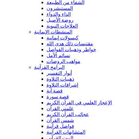
الشفاء من الطبيعة
المستبشرون
الداء والدواء
روضة الأصيل
العلاجات النبوية
المنشطات الإيمانية
كبسولات إيمانية
مقتبسات ذلك هدى الله
خواطر وذهبيات الفواصل
نسائم الأمل
مواهب الروضات
البرامج القرآنية
أنوار التفسير
ذهبيات التلاوة
إشراقات التلاوة
قصة آية
قصة سورة
الإعجاز العلمي في القرآن الكريم
علمني القرآن
عجائب القرآن الكريم
شمس القرآن
فواصل قرآنية
المتشابهات القرآنية
البيت القرآنى