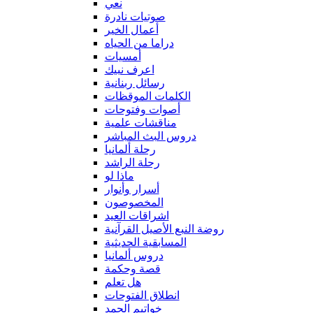
نعي
صوتيات نادرة
أعمال الخير
دراما من الحياه
أمسيات
اعرف نبيك
رسائل ربنانية
الكلمات الموقظات
أصوات وفتوحات
مناقشات علمية
دروس البث المباشر
رحلة ألمانيا
رحلة الراشد
ماذا لو
أسرار وأنوار
المخصوصون
اشراقات العيد
روضة النبع الأصيل القرآنية
المسابقية الحديثية
دروس ألمانيا
قصة وحكمة
هل تعلم
انطلاق الفتوحات
خواتيم الحمد