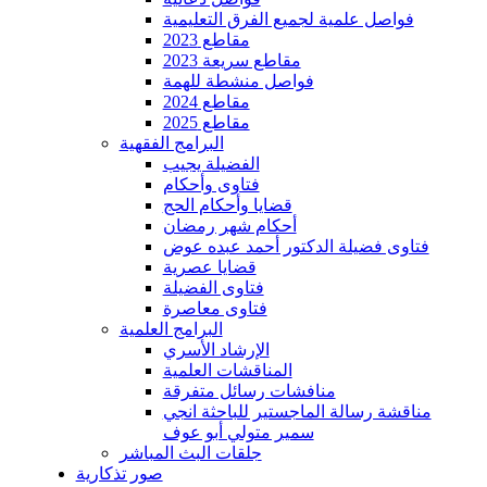
فواصل علمية لجميع الفرق التعليمية
مقاطع 2023
مقاطع سريعة 2023
فواصل منشطة للهمة
مقاطع 2024
مقاطع 2025
البرامج الفقهية
الفضيلة يجيب
فتاوى وأحكام
قضايا وأحكام الحج
أحكام شهر رمضان
فتاوى فضيلة الدكتور أحمد عبده عوض
قضايا عصرية
فتاوى الفضيلة
فتاوى معاصرة
البرامج العلمية
الإرشاد الأسري
المناقشات العلمية
منافشات رسائل متفرقة
مناقشة رسالة الماجستير للباحثة انجي
سمير متولي أبو عوف
جلقات البث المباشر
صور تذكارية