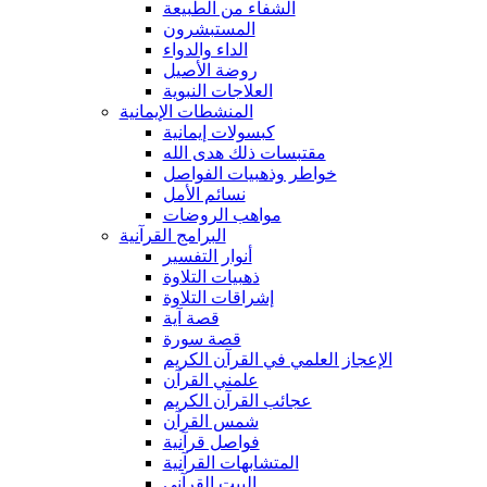
الشفاء من الطبيعة
المستبشرون
الداء والدواء
روضة الأصيل
العلاجات النبوية
المنشطات الإيمانية
كبسولات إيمانية
مقتبسات ذلك هدى الله
خواطر وذهبيات الفواصل
نسائم الأمل
مواهب الروضات
البرامج القرآنية
أنوار التفسير
ذهبيات التلاوة
إشراقات التلاوة
قصة آية
قصة سورة
الإعجاز العلمي في القرآن الكريم
علمني القرآن
عجائب القرآن الكريم
شمس القرآن
فواصل قرآنية
المتشابهات القرآنية
البيت القرآنى