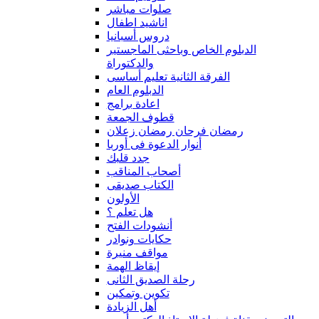
صلوات مباشر
اناشيد اطفال
دروس أسبانيا
الدبلوم الخاص وباحثى الماجستير
والدكتوراة
الفرقة الثانية تعليم أساسى
الدبلوم العام
اعادة برامج
قطوف الجمعة
رمضان فرحان رمضان زعلان
أنوار الدعوة فى أوربا
جدد قلبك
أصحاب المناقب
الكتاب صديقى
الأولون
هل تعلم ؟
أنشودات الفتح
حكايات ونوادر
مواقف منيرة
إيقاظ الهمة
رحلة الصديق الثانى
تكوين وتمكين
أهل الزيادة