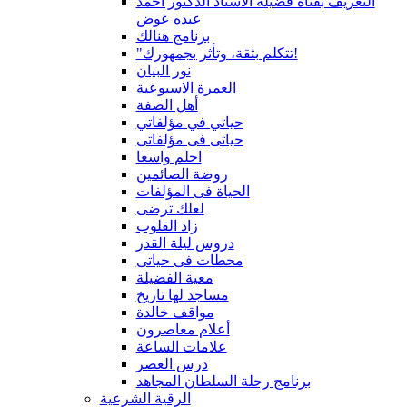
التعريف بقناة فضيلة الاستاذ الدكتور أحمد
عبده عوض
برنامج هنالك
"تتكلم بثقة، وتأثر بجمهورك!
نور البيان
العمرة الاسبوعية
أهل الصفة
حياتي في مؤلفاتي
حياتى فى مؤلفاتى
احلم واسعا
روضة الصائمين
الحياة فى المؤلفات
لعلك ترضى
زاد القلوب
دروس ليلة القدر
محطات فى حياتى
معية الفضيلة
مساجد لها تاريخ
مواقف خالدة
أعلام معاصرون
علامات الساعة
درس العصر
برنامج رحلة السلطان المجاهد
الرقية الشرعية