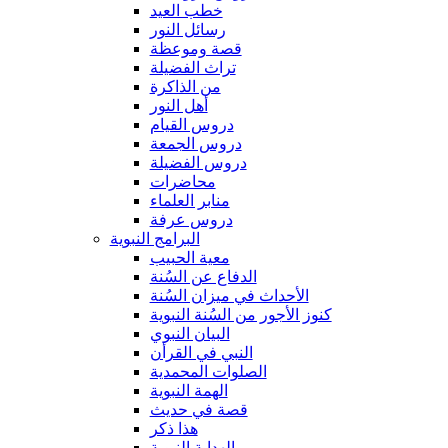
خطب العيد
رسائل النور
قصة وموعظة
تراث الفضيلة
من الذاكرة
أهل النور
دروس القيام
دروس الجمعة
دروس الفضيلة
محاضرات
منابر العلماء
دروس عرفة
البرامج النبوية
معية الحبيب
الدفاع عن السُنة
الأحداث في ميزان السُنة
كنوز الأجور من السُنة النبوية
البيان النبوي
النبي في القرأن
الصلوات المحمدية
الهمة النبوية
قصة في حديث
هذا ذكر
الهداية النبوية