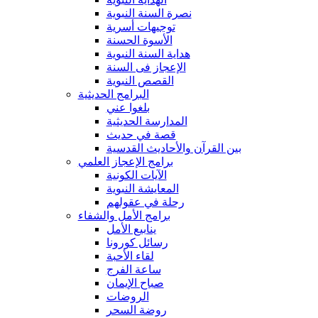
نصرة السنة النبوية
توجيهات أسرية
الأسوة الحسنة
هداية السنة النبوية
الإعجاز فى السنة
القصص النبوية
البرامج الحديثية
بلغوا عني
المدارسة الحديثية
قصة في حديث
بين القرآن والأحاديث القدسية
برامج الإعجاز العلمي
الآيات الكونية
المعايشة النبوية
رحلة في عقولهم
برامج الأمل والشفاء
ينابيع الأمل
رسائل كورونا
لقاء الأحبة
ساعة الفرج
صباح الإيمان
الروضات
روضة السحر