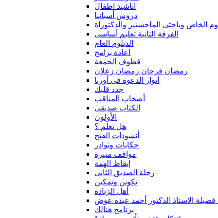
اناشيد اطفال
دروس أسبانيا
لوم الخاص وباحثى الماجستير والدكتوراة
الفرقة الثانية تعليم أساسى
الدبلوم العام
اعادة برامج
قطوف الجمعة
رمضان فرحان رمضان زعلان
أنوار الدعوة فى أوربا
جدد قلبك
أصحاب المناقب
الكتاب صديقى
الأولون
هل تعلم ؟
أنشودات الفتح
حكايات ونوادر
مواقف منيرة
إيقاظ الهمة
رحلة الصديق الثانى
تكوين وتمكين
أهل الزيادة
 فضيلة الاستاذ الدكتور أحمد عبده عوض
برنامج هنالك