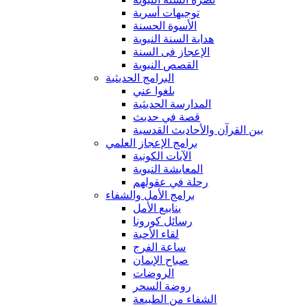
توجيهات أسرية
الأسوة الحسنة
هداية السنة النبوية
الإعجاز فى السنة
القصص النبوية
البرامج الحديثية
بلغوا عني
المدارسة الحديثية
قصة في حديث
بين القرآن والأحاديث القدسية
برامج الإعجاز العلمي
الآيات الكونية
المعايشة النبوية
رحلة في عقولهم
برامج الأمل والشفاء
ينابيع الأمل
رسائل كورونا
لقاء الأحبة
ساعة الفرج
صباح الإيمان
الروضات
روضة السحر
الشفاء من الطبيعة