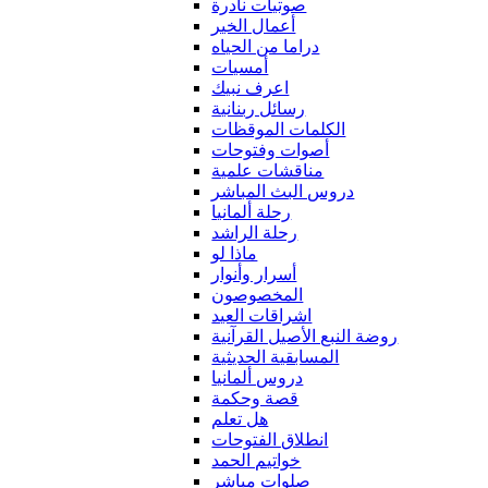
صوتيات نادرة
أعمال الخير
دراما من الحياه
أمسيات
اعرف نبيك
رسائل ربنانية
الكلمات الموقظات
أصوات وفتوحات
مناقشات علمية
دروس البث المباشر
رحلة ألمانيا
رحلة الراشد
ماذا لو
أسرار وأنوار
المخصوصون
اشراقات العيد
روضة النبع الأصيل القرآنية
المسابقية الحديثية
دروس ألمانيا
قصة وحكمة
هل تعلم
انطلاق الفتوحات
خواتيم الحمد
صلوات مباشر