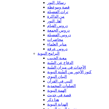
رسائل النور
قصة وموعظة
تراث الفضيلة
من الذاكرة
أهل النور
دروس القيام
دروس الجمعة
دروس الفضيلة
محاضرات
منابر العلماء
دروس عرفة
البرامج النبوية
معية الحبيب
الدفاع عن السُنة
الأحداث في ميزان السُنة
كنوز الأجور من السُنة النبوية
البيان النبوي
النبي في القرأن
الصلوات المحمدية
الهمة النبوية
قصة في حديث
هذا ذكر
الهداية النبوية
نصرة السنة النبوية