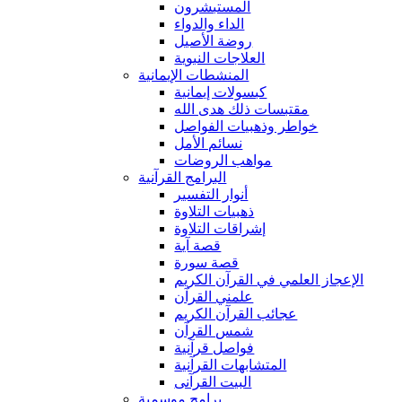
المستبشرون
الداء والدواء
روضة الأصيل
العلاجات النبوية
المنشطات الإيمانية
كبسولات إيمانية
مقتبسات ذلك هدى الله
خواطر وذهبيات الفواصل
نسائم الأمل
مواهب الروضات
البرامج القرآنية
أنوار التفسير
ذهبيات التلاوة
إشراقات التلاوة
قصة آية
قصة سورة
الإعجاز العلمي في القرآن الكريم
علمني القرآن
عجائب القرآن الكريم
شمس القرآن
فواصل قرآنية
المتشابهات القرآنية
البيت القرآنى
برامج موسمية