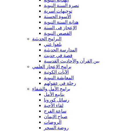
نصرة السنة النبوية
توجيهات أسرية
الأسوة الحسنة
هداية السنة النبوية
الإعجاز فى السنة
القصص النبوية
البرامج الحديثية
بلغوا عني
المدارسة الحديثية
قصة في حديث
بين القرآن والأحاديث القدسية
برامج الإعجاز العلمي
الآيات الكونية
المعايشة النبوية
رحلة في عقولهم
برامج الأمل والشفاء
ينابيع الأمل
رسائل كورونا
لقاء الأحبة
ساعة الفرج
صباح الإيمان
الروضات
روضة السحر