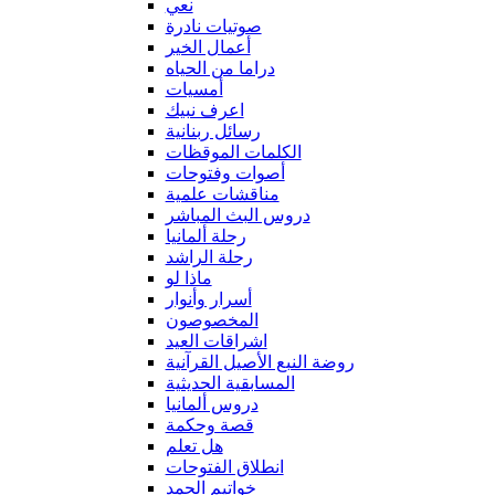
نعي
صوتيات نادرة
أعمال الخير
دراما من الحياه
أمسيات
اعرف نبيك
رسائل ربنانية
الكلمات الموقظات
أصوات وفتوحات
مناقشات علمية
دروس البث المباشر
رحلة ألمانيا
رحلة الراشد
ماذا لو
أسرار وأنوار
المخصوصون
اشراقات العيد
روضة النبع الأصيل القرآنية
المسابقية الحديثية
دروس ألمانيا
قصة وحكمة
هل تعلم
انطلاق الفتوحات
خواتيم الحمد