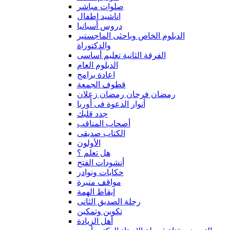
صلوات مباشر
اناشيد اطفال
دروس أسبانيا
الدبلوم الخاص وباحثى الماجستير
والدكتوراة
الفرقة الثانية تعليم أساسى
الدبلوم العام
اعادة برامج
قطوف الجمعة
رمضان فرحان رمضان زعلان
أنوار الدعوة فى أوربا
جدد قلبك
أصحاب المناقب
الكتاب صديقى
الأولون
هل تعلم ؟
أنشودات الفتح
حكايات ونوادر
مواقف منيرة
إيقاظ الهمة
رحلة الصديق الثانى
تكوين وتمكين
أهل الزيادة