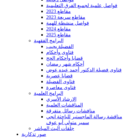
فواصل علمية لجميع الفرق التعليمية
مقاطع 2023
مقاطع سريعة 2023
فواصل منشطة للهمة
مقاطع 2024
مقاطع 2025
البرامج الفقهية
الفضيلة يجيب
فتاوى وأحكام
قضايا وأحكام الحج
أحكام شهر رمضان
فتاوى فضيلة الدكتور أحمد عبده عوض
قضايا عصرية
فتاوى الفضيلة
فتاوى معاصرة
البرامج العلمية
الإرشاد الأسري
المناقشات العلمية
منافشات رسائل متفرقة
مناقشة رسالة الماجستير للباحثة انجي
سمير متولي أبو عوف
جلقات البث المباشر
صور تذكارية