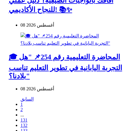
آفاقك بالواجبات الصيفية؟ دليل عملي
للنجاح الأكاديمي! 📚✨
08 أغسطس 2026
🎓 المحاضرة التعليمية رقم 254📌 "هل
التجربة اليابانية في تطوير التعليم تناسب
بلادنا؟"
08 أغسطس 2026
السابق
1
2
...
131
132
133