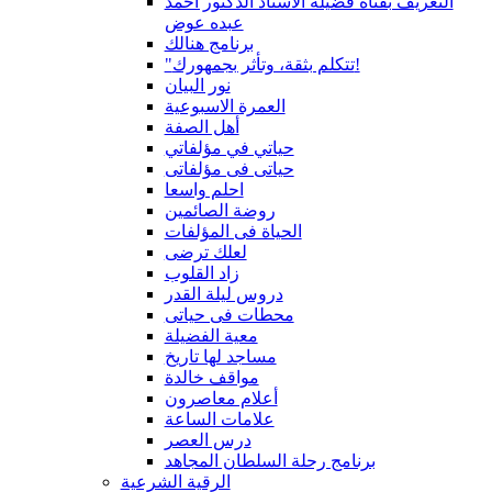
التعريف بقناة فضيلة الاستاذ الدكتور أحمد
عبده عوض
برنامج هنالك
"تتكلم بثقة، وتأثر بجمهورك!
نور البيان
العمرة الاسبوعية
أهل الصفة
حياتي في مؤلفاتي
حياتى فى مؤلفاتى
احلم واسعا
روضة الصائمين
الحياة فى المؤلفات
لعلك ترضى
زاد القلوب
دروس ليلة القدر
محطات فى حياتى
معية الفضيلة
مساجد لها تاريخ
مواقف خالدة
أعلام معاصرون
علامات الساعة
درس العصر
برنامج رحلة السلطان المجاهد
الرقية الشرعية