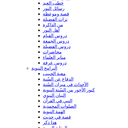
خطب العيد
رسائل النور
قصة وموعظة
تراث الفضيلة
من الذاكرة
أهل النور
دروس القيام
دروس الجمعة
دروس الفضيلة
محاضرات
منابر العلماء
دروس عرفة
البرامج النبوية
معية الحبيب
الدفاع عن السُنة
الأحداث في ميزان السُنة
كنوز الأجور من السُنة النبوية
البيان النبوي
النبي في القرأن
الصلوات المحمدية
الهمة النبوية
قصة في حديث
هذا ذكر
الهداية النبوية