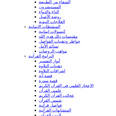
الشفاء من الطبيعة
المستبشرون
الداء والدواء
روضة الأصيل
العلاجات النبوية
المنشطات الإيمانية
كبسولات إيمانية
مقتبسات ذلك هدى الله
خواطر وذهبيات الفواصل
نسائم الأمل
مواهب الروضات
البرامج القرآنية
أنوار التفسير
ذهبيات التلاوة
إشراقات التلاوة
قصة آية
قصة سورة
الإعجاز العلمي في القرآن الكريم
علمني القرآن
عجائب القرآن الكريم
شمس القرآن
فواصل قرآنية
المتشابهات القرآنية
البيت القرآنى