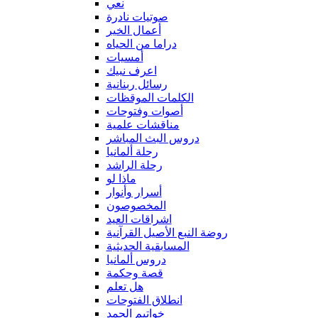
نعي
صوتيات نادرة
أعمال الخير
دراما من الحياه
أمسيات
اعرف نبيك
رسائل ربنانية
الكلمات الموقظات
أصوات وفتوحات
مناقشات علمية
دروس البث المباشر
رحلة ألمانيا
رحلة الراشد
ماذا لو
أسرار وأنوار
المخصوصون
اشراقات العيد
روضة النبع الأصيل القرآنية
المسابقية الحديثية
دروس ألمانيا
قصة وحكمة
هل تعلم
انطلاق الفتوحات
خواتيم الحمد