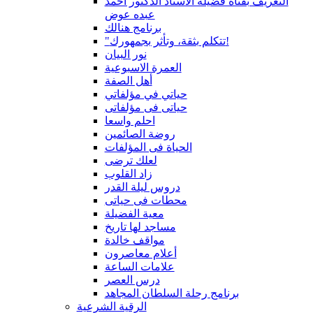
التعريف بقناة فضيلة الاستاذ الدكتور أحمد
عبده عوض
برنامج هنالك
"تتكلم بثقة، وتأثر بجمهورك!
نور البيان
العمرة الاسبوعية
أهل الصفة
حياتي في مؤلفاتي
حياتى فى مؤلفاتى
احلم واسعا
روضة الصائمين
الحياة فى المؤلفات
لعلك ترضى
زاد القلوب
دروس ليلة القدر
محطات فى حياتى
معية الفضيلة
مساجد لها تاريخ
مواقف خالدة
أعلام معاصرون
علامات الساعة
درس العصر
برنامج رحلة السلطان المجاهد
الرقية الشرعية