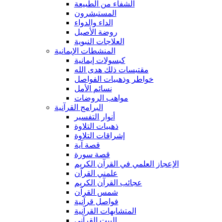
الشفاء من الطبيعة
المستبشرون
الداء والدواء
روضة الأصيل
العلاجات النبوية
المنشطات الإيمانية
كبسولات إيمانية
مقتبسات ذلك هدى الله
خواطر وذهبيات الفواصل
نسائم الأمل
مواهب الروضات
البرامج القرآنية
أنوار التفسير
ذهبيات التلاوة
إشراقات التلاوة
قصة آية
قصة سورة
الإعجاز العلمي في القرآن الكريم
علمني القرآن
عجائب القرآن الكريم
شمس القرآن
فواصل قرآنية
المتشابهات القرآنية
البيت القرآنى