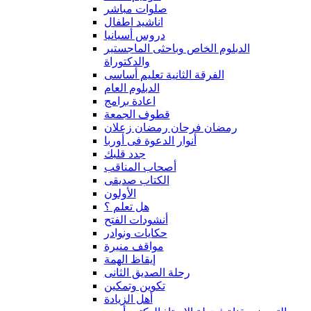
صلوات مباشر
اناشيد اطفال
دروس أسبانيا
الدبلوم الخاص وباحثى الماجستير
والدكتوراة
الفرقة الثانية تعليم أساسى
الدبلوم العام
اعادة برامج
قطوف الجمعة
رمضان فرحان رمضان زعلان
أنوار الدعوة فى أوربا
جدد قلبك
أصحاب المناقب
الكتاب صديقى
الأولون
هل تعلم ؟
أنشودات الفتح
حكايات ونوادر
مواقف منيرة
إيقاظ الهمة
رحلة الصديق الثانى
تكوين وتمكين
أهل الزيادة