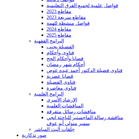
فواصل علمية لجميع الفرق التعليمية
مقاطع 2023
مقاطع سريعة 2023
فواصل منشطة للهمة
مقاطع 2024
مقاطع 2025
البرامج الفقهية
الفضيلة يجيب
فتاوى وأحكام
قضايا وأحكام الحج
أحكام شهر رمضان
فتاوى فضيلة الدكتور أحمد عبده عوض
قضايا عصرية
فتاوى الفضيلة
فتاوى معاصرة
البرامج العلمية
الإرشاد الأسري
المناقشات العلمية
منافشات رسائل متفرقة
مناقشة رسالة الماجستير للباحثة انجي
سمير متولي أبو عوف
جلقات البث المباشر
صور تذكارية