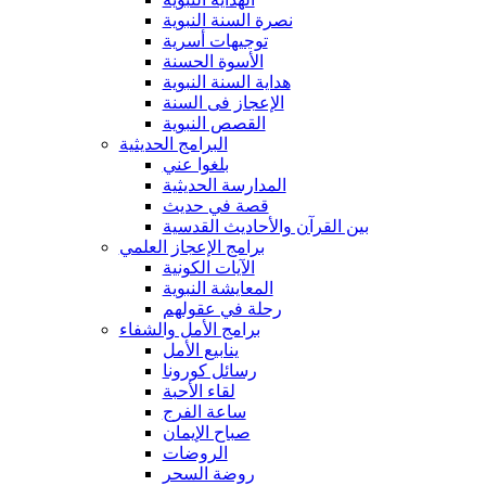
نصرة السنة النبوية
توجيهات أسرية
الأسوة الحسنة
هداية السنة النبوية
الإعجاز فى السنة
القصص النبوية
البرامج الحديثية
بلغوا عني
المدارسة الحديثية
قصة في حديث
بين القرآن والأحاديث القدسية
برامج الإعجاز العلمي
الآيات الكونية
المعايشة النبوية
رحلة في عقولهم
برامج الأمل والشفاء
ينابيع الأمل
رسائل كورونا
لقاء الأحبة
ساعة الفرج
صباح الإيمان
الروضات
روضة السحر