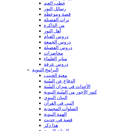
خطب العيد
رسائل النور
قصة وموعظة
تراث الفضيلة
من الذاكرة
أهل النور
دروس القيام
دروس الجمعة
دروس الفضيلة
محاضرات
منابر العلماء
دروس عرفة
البرامج النبوية
معية الحبيب
الدفاع عن السُنة
الأحداث في ميزان السُنة
كنوز الأجور من السُنة النبوية
البيان النبوي
النبي في القرأن
الصلوات المحمدية
الهمة النبوية
قصة في حديث
هذا ذكر
الهداية النبوية