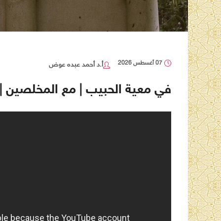
07 أغسطس 2026
أ.د أحمد عبده عوض
في معية الحبيب | مع المخلصين | ح