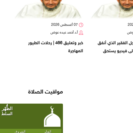
07 أغسطس 2026
عوض
أ.د أحمد عبده عوض
 الفقير الذي أنفق
خبر وتعليق 466 | رحلات الطيور
الى فيديو يستحق
المهاجرة
مواقيت الصلاة
SAUDI ARABIA WEATHER