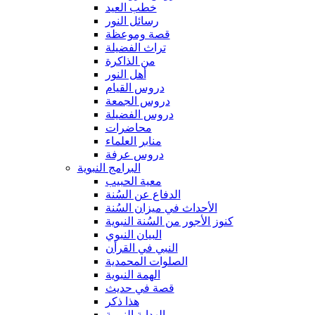
خطب العيد
رسائل النور
قصة وموعظة
تراث الفضيلة
من الذاكرة
أهل النور
دروس القيام
دروس الجمعة
دروس الفضيلة
محاضرات
منابر العلماء
دروس عرفة
البرامج النبوية
معية الحبيب
الدفاع عن السُنة
الأحداث في ميزان السُنة
كنوز الأجور من السُنة النبوية
البيان النبوي
النبي في القرأن
الصلوات المحمدية
الهمة النبوية
قصة في حديث
هذا ذكر
الهداية النبوية