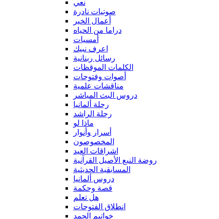
نعي
صوتيات نادرة
أعمال الخير
دراما من الحياه
أمسيات
اعرف نبيك
رسائل ربنانية
الكلمات الموقظات
أصوات وفتوحات
مناقشات علمية
دروس البث المباشر
رحلة ألمانيا
رحلة الراشد
ماذا لو
أسرار وأنوار
المخصوصون
اشراقات العيد
روضة النبع الأصيل القرآنية
المسابقية الحديثية
دروس ألمانيا
قصة وحكمة
هل تعلم
انطلاق الفتوحات
خواتيم الحمد