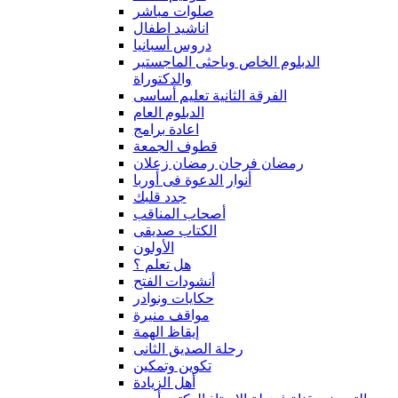
صلوات مباشر
اناشيد اطفال
دروس أسبانيا
الدبلوم الخاص وباحثى الماجستير
والدكتوراة
الفرقة الثانية تعليم أساسى
الدبلوم العام
اعادة برامج
قطوف الجمعة
رمضان فرحان رمضان زعلان
أنوار الدعوة فى أوربا
جدد قلبك
أصحاب المناقب
الكتاب صديقى
الأولون
هل تعلم ؟
أنشودات الفتح
حكايات ونوادر
مواقف منيرة
إيقاظ الهمة
رحلة الصديق الثانى
تكوين وتمكين
أهل الزيادة