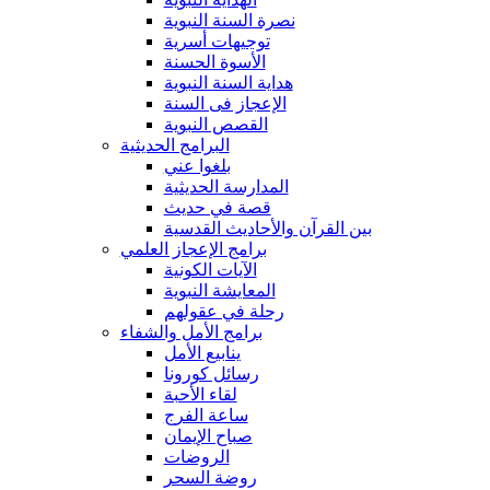
نصرة السنة النبوية
توجيهات أسرية
الأسوة الحسنة
هداية السنة النبوية
الإعجاز فى السنة
القصص النبوية
البرامج الحديثية
بلغوا عني
المدارسة الحديثية
قصة في حديث
بين القرآن والأحاديث القدسية
برامج الإعجاز العلمي
الآيات الكونية
المعايشة النبوية
رحلة في عقولهم
برامج الأمل والشفاء
ينابيع الأمل
رسائل كورونا
لقاء الأحبة
ساعة الفرج
صباح الإيمان
الروضات
روضة السحر