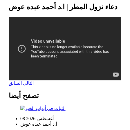
دعاء نزول المطر | ا.د أحمد عبده عوض
التالي
السابق
تصفح أيضا
08 أغسطس 2026
أ.د أحمد عبده عوض