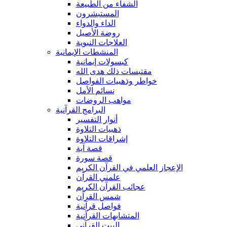
الشفاء من الطبيعة
المستبشرون
الداء والدواء
روضة الأصيل
العلاجات النبوية
المنشطات الإيمانية
كبسولات إيمانية
مقتبسات ذلك هدى الله
خواطر وذهبيات الفواصل
نسائم الأمل
مواهب الروضات
البرامج القرآنية
أنوار التفسير
ذهبيات التلاوة
إشراقات التلاوة
قصة آية
قصة سورة
الإعجاز العلمي في القرآن الكريم
علمني القرآن
عجائب القرآن الكريم
شمس القرآن
فواصل قرآنية
المتشابهات القرآنية
البيت القرآنى