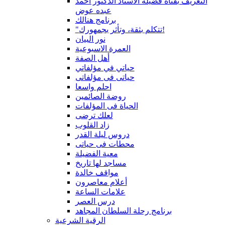
التعريف بقناة فضيلة الاستاذ الدكتور أحمد
عبده عوض
برنامج هنالك
"تتكلم بثقة، وتأثر بجمهورك!
نور البيان
العمرة الاسبوعية
أهل الصفة
حياتي في مؤلفاتي
حياتى فى مؤلفاتى
احلم واسعا
روضة الصائمين
الحياة فى المؤلفات
لعلك ترضى
زاد القلوب
دروس ليلة القدر
محطات فى حياتى
معية الفضيلة
مساجد لها تاريخ
مواقف خالدة
أعلام معاصرون
علامات الساعة
درس العصر
برنامج رحلة السلطان المجاهد
الرقية الشرعية