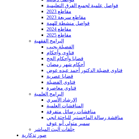
فواصل علمية لجميع الفرق التعليمية
مقاطع 2023
مقاطع سريعة 2023
فواصل منشطة للهمة
مقاطع 2024
مقاطع 2025
البرامج الفقهية
الفضيلة يجيب
فتاوى وأحكام
قضايا وأحكام الحج
أحكام شهر رمضان
فتاوى فضيلة الدكتور أحمد عبده عوض
قضايا عصرية
فتاوى الفضيلة
فتاوى معاصرة
البرامج العلمية
الإرشاد الأسري
المناقشات العلمية
منافشات رسائل متفرقة
مناقشة رسالة الماجستير للباحثة انجي
سمير متولي أبو عوف
جلقات البث المباشر
صور تذكارية